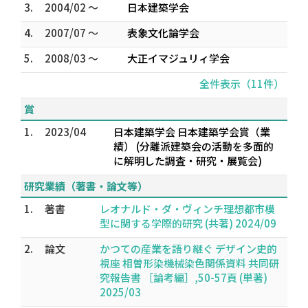
3.
2004/02 ～
日本建築学会
4.
2007/07 ～
表象文化論学会
5.
2008/03 ～
大正イマジュリィ学会
全件表示（11件）
賞
1.
2023/04
日本建築学会 日本建築学会賞（業
績） (分離派建築会の活動を多面的
に解明した調査・研究・展覧会)
研究業績（著書・論文等）
1.
著書
レオナルド・ダ・ヴィンチ理想都市模
型に関する学際的研究 (共著) 2024/09
2.
論文
かつての産業を語り継ぐ デザイン史的
視座 相曽形染機械染色関係資料 共同研
究報告書 ［論考編］,50-57頁 (単著)
2025/03