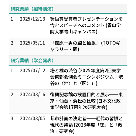
研究業績（招待講演）
1.
2025/12/13
奨励賞受賞者プレゼンテーションを
含むスピーチへのコメント (青山学
院大学青山キャンパス)
2.
2025/05/11
「篠原一男の線と抽象」 (TOTOギ
ャラリー・間)
研究業績（学会発表）
1.
2025/07/12
塔と橋の渋谷 (2025年度第2回美学
会東部会例会ミニシンポジウム「渋
谷の〈地〉と〈図〉」)
2.
2024/03/16
復興記念館の設置目的と展示──東
京・仙台・浜松の比較 (日本文化政
策学会第17回年次研究⼤会)
3.
2024/03/05
都市計画の決定者──近代の習慣と
現代の議論 (2023年度「徳」と「政
治」研究会)