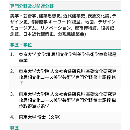
専門分野及び関連分野
美学・芸術学, 建築思想史, 近代建築史, 表象文化論, デ
ザイン史, 博物館学 キーワード(模型、地図、デザイン
ミュージアム、リノベーション、都市博物館、復興記
念館、日本近代建築史、分離派建築会)
学歴・学位
1.
東京大学 文学部 思想文化学科美学芸術学専修課程
卒業
2.
東京大学大学院 人文社会系研究科 基礎文化研究専
攻思想文化コース美学芸術学専門分野 修士課程 修
了
3.
東京大学大学院 人文社会系研究科 基礎文化研究専
攻思想文化コース美学芸術学専門分野 博士課程 単
位取得満期退学
4.
東京大学 博士（文学）
職歴