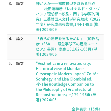
3.
論文
神か人か──都市模型を眺める視点
── 松田達編著『レオナルド・ダ・ヴ
ィンチ理想都市模型に関する学際的研
究』三菱財団人文科学研究助成（2022
年度）研究成果報告書,144-148頁 (単
著) 2024/09
4.
論文
「自らの足元を見るために」（印牧岳
彦『SSA──緊急事態下の建築ユート
ピア』書評） 表象 18,162-165頁 (単
著) 2024/06
5.
論文
"Aesthetics in a renovated city:
Historical view of Mundane
Cityscape in Modern Japan" Zoltán
Somhegyi and Lisa Giombini ed.
<i>The Routledge Companion to
the Philosophy of Architectural
Reconstruction</i>,179-196頁 (単
著) 2024/05
全件表示（15件）