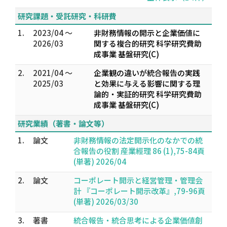
研究課題・受託研究・科研費
1.
2023/04 ～
非財務情報の開示と企業価値に
2026/03
関する複合的研究 科学研究費助
成事業 基盤研究(C)
2.
2021/04 ～
企業観の違いが統合報告の実践
2025/03
と効果に与える影響に関する理
論的・実証的研究 科学研究費助
成事業 基盤研究(C)
研究業績（著書・論文等）
1.
論文
非財務情報の法定開示化のなかでの統
合報告の役割 産業經理 86 (1),75-84頁
(単著) 2026/04
2.
論文
コーポレート開示と経営管理・管理会
計 『コーポレート開示改革』,79-96頁
(単著) 2026/03/30
3.
著書
統合報告・統合思考による企業価値創