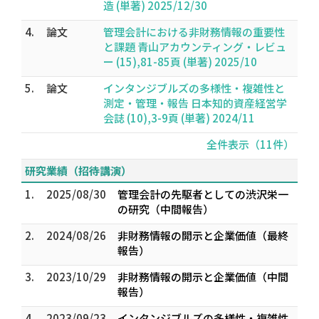
造 (単著) 2025/12/30
4.
論文
管理会計における非財務情報の重要性
と課題 青山アカウンティング・レビュ
ー (15),81-85頁 (単著) 2025/10
5.
論文
インタンジブルズの多様性・複雑性と
測定・管理・報告 日本知的資産経営学
会誌 (10),3-9頁 (単著) 2024/11
全件表示（11件）
研究業績（招待講演）
1.
2025/08/30
管理会計の先駆者としての渋沢栄一
の研究（中間報告）
2.
2024/08/26
非財務情報の開示と企業価値（最終
報告）
3.
2023/10/29
非財務情報の開示と企業価値（中間
報告）
4.
2023/09/23
インタンジブルズの多様性・複雑性