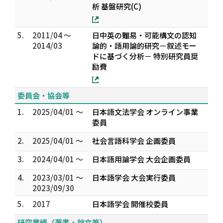
析 基盤研究(C)
5.
2011/04 ～
日中英の難易・可能構文の認知
2014/03
論的・語用論的研究－叙述モー
ドに基づく分析－ 特別研究員奨
励費
委員会・協会等
1.
2025/04/01 ～
日本語文法学会 オンライン事業
委員
2.
2025/04/01 ～
社会言語科学会 企画委員
3.
2024/04/01 ～
日本語用論学会 大会企画委員
4.
2023/03/01 ～
日本語学会 大会実行委員
2023/09/30
5.
2017
日本語学会 開催校委員
研究業績（著書・論文等）