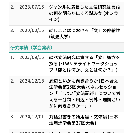
2.
2023/07/15
ジャンルに着目した文法研究は言語
の何を明らかにする試みか (オンラ
イン)
3.
2020/02/15
話しことばにおける「文」の伸縮性
(筑波大学)
研究業績（学会発表）
1.
2025/09/15
談話文法研究に資する「文」概念を
探る (ELWサテライトワークショッ
プ「節とは何か、文とは何か？」)
2.
2024/12/15
周辺といかに向き合うか (日本語文
法学会第25回大会パネルセッショ
ン「「“よい”文法記述」について考
える―分類・周辺・例外・理論とい
かに向き合うか―」)
3.
2024/12/01
丸括弧書きの語用論・文体論 (日本
語用論学会第27回大会)