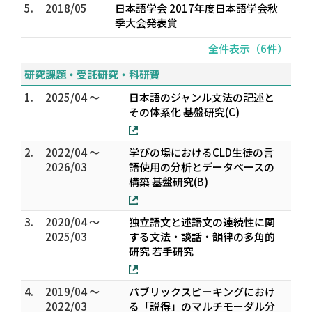
5.
2018/05
日本語学会 2017年度日本語学会秋
季大会発表賞
全件表示（6件）
研究課題・受託研究・科研費
1.
2025/04 ～
日本語のジャンル文法の記述と
その体系化 基盤研究(C)
2.
2022/04 ～
学びの場におけるCLD生徒の言
2026/03
語使用の分析とデータベースの
構築 基盤研究(B)
3.
2020/04 ～
独立語文と述語文の連続性に関
2025/03
する文法・談話・韻律の多角的
研究 若手研究
4.
2019/04 ～
パブリックスピーキングにおけ
2022/03
る「説得」のマルチモーダル分