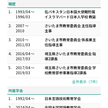
職歴
1.
1993/04 ～
在パキスタン日本国大使館附属
1996/03
イスラマバード日本人学校 教諭
2.
2007 ～
さいたま市教育委員会 主任指導
2010
主事
3.
2010 ～
さいたま市教育委員会 係長兼主
2011/03
任指導主事
4.
2016/04 ～
埼玉県さいたま市教育委員会 指
2017/03
導2課長
5.
2017/04 ～
埼玉県さいたま市教育委員会 学
2019/03
校教育部参事兼指導2課長
全件表示（7件）
所属学会
1.
1992/04 ～
日本言語技術教育学会
2.
2024/04 ～
全国大学国語教育学会