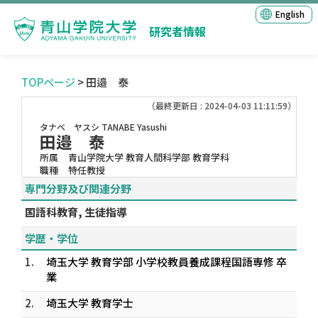
English
研究者情報
TOPページ
> 田邉 泰
（最終更新日 : 2024-04-03 11:11:59）
タナベ ヤスシ
TANABE Yasushi
田邉 泰
所属
青山学院大学 教育人間科学部 教育学科
職種
特任教授
専門分野及び関連分野
国語科教育, 生徒指導
学歴・学位
1.
埼玉大学 教育学部 小学校教員養成課程国語専修 卒
業
2.
埼玉大学 教育学士