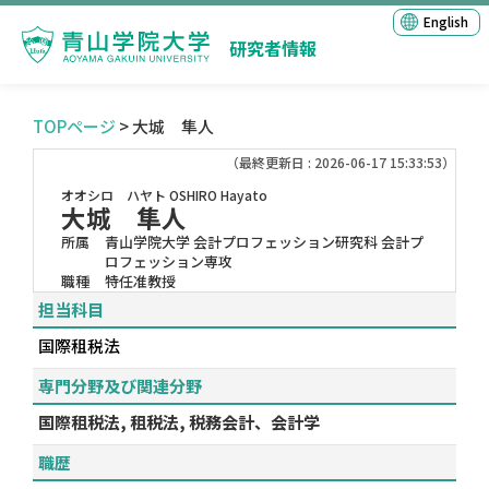
English
研究者情報
TOPページ
> 大城 隼人
（最終更新日 : 2026-06-17 15:33:53）
オオシロ ハヤト
OSHIRO Hayato
大城 隼人
所属
青山学院大学 会計プロフェッション研究科 会計プ
ロフェッション専攻
職種
特任准教授
担当科目
国際租税法
専門分野及び関連分野
国際租税法, 租税法, 税務会計、会計学
職歴