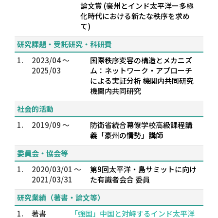
論文賞 (豪州とインド太平洋ー多極
化時代における新たな秩序を求め
て)
研究課題・受託研究・科研費
1.
2023/04 ～
国際秩序変容の構造とメカニズ
2025/03
ム：ネットワーク・アプローチ
による実証分析 機関内共同研究
機関内共同研究
社会的活動
1.
2019/09 ～
防衛省統合幕僚学校高級課程講
義「豪州の情勢」講師
委員会・協会等
1.
2020/03/01 ～
第9回太平洋・島サミットに向け
2021/03/31
た有識者会合 委員
研究業績（著書・論文等）
1.
著書
「強国」中国と対峙するインド太平洋