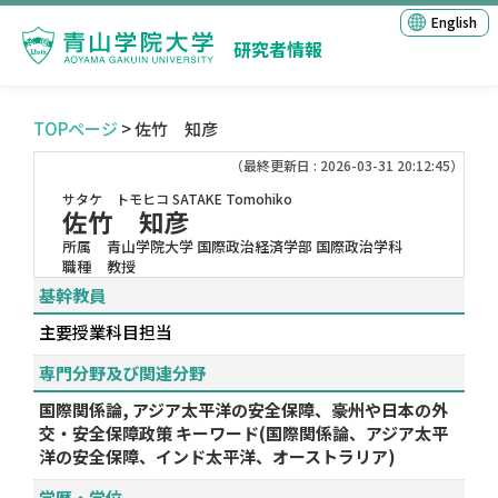
English
研究者情報
TOPページ
> 佐竹 知彦
（最終更新日 : 2026-03-31 20:12:45）
サタケ トモヒコ
SATAKE Tomohiko
佐竹 知彦
所属
青山学院大学 国際政治経済学部 国際政治学科
職種
教授
基幹教員
主要授業科目担当
専門分野及び関連分野
国際関係論, アジア太平洋の安全保障、豪州や日本の外
交・安全保障政策 キーワード(国際関係論、アジア太平
洋の安全保障、インド太平洋、オーストラリア)
学歴・学位