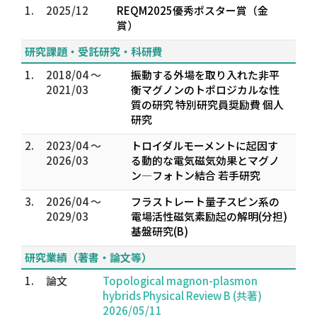
1.
2025/12
REQM2025優秀ポスター賞（金
賞）
研究課題・受託研究・科研費
1.
2018/04 ～
振動する外場を取り入れた非平
2021/03
衡マグノンのトポロジカルな性
質の研究 特別研究員奨励費 個人
研究
2.
2023/04 ～
トロイダルモーメントに起因す
2026/03
る動的な電気磁気効果とマグノ
ン―フォトン結合 若手研究
3.
2026/04 ～
フラストレート量子スピン系の
2029/03
電場活性磁気素励起の解明(分担)
基盤研究(B)
研究業績（著書・論文等）
1.
論文
Topological magnon-plasmon
hybrids Physical Review B (共著)
2026/05/11