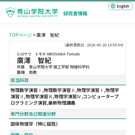
English
研究者情報
TOPページ
> 廣澤 智紀
（最終更新日 : 2026-05-20 15:55:04）
ヒロサワ トモキ
HIROSAWA Tomoki
廣澤 智紀
所属
青山学院大学 理工学部 物理科学科
職種
助教
担当科目
物理数学演習Ⅰ,物理数学演習Ⅱ,物理学演習Ⅰ,物理学
演習Ⅱ,物理学演習Ⅲ,物理学演習Ⅳ,コンピュータープ
ログラミング演習,最新物理講義
専門分野及び関連分野
固体物理学（特に磁性）
学歴・学位