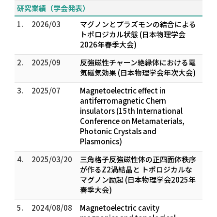
研究業績（学会発表）
1.
2026/03
マグノンとプラズモンの結合による
トポロジカル状態 (日本物理学会
2026年春季大会)
2.
2025/09
反強磁性チャーン絶縁体における電
気磁気効果 (日本物理学会年次大会)
3.
2025/07
Magnetoelectric effect in
antiferromagnetic Chern
insulators (15th International
Conference on Metamaterials,
Photonic Crystals and
Plasmonics)
4.
2025/03/20
三角格子反強磁性体の正四面体秩序
が作るZ2渦結晶と トポロジカルな
マグノン励起 (日本物理学会2025年
春季大会)
5.
2024/08/08
Magnetoelectric cavity