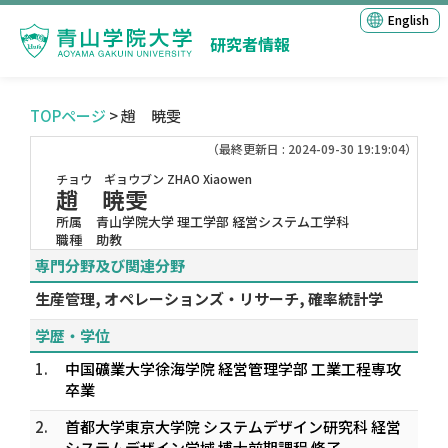
English
研究者情報
TOPページ
> 趙 暁雯
（最終更新日 : 2024-09-30 19:19:04）
チョウ ギョウブン
ZHAO Xiaowen
趙 暁雯
所属
青山学院大学 理工学部 経営システム工学科
職種
助教
専門分野及び関連分野
生産管理, オペレーションズ・リサーチ, 確率統計学
学歴・学位
1.
中国礦業大学徐海学院 経営管理学部 工業工程専攻
卒業
2.
首都大学東京大学院 システムデザイン研究科 経営
システムデザイン学域 博士前期課程 修了