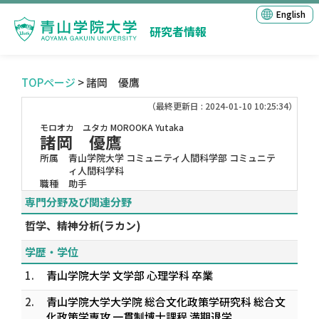
English
研究者情報
TOPページ
> 諸岡 優鷹
（最終更新日 : 2024-01-10 10:25:34）
モロオカ ユタカ
MOROOKA Yutaka
諸岡 優鷹
所属
青山学院大学 コミュニティ人間科学部 コミュニテ
ィ人間科学科
職種
助手
専門分野及び関連分野
哲学、精神分析(ラカン)
学歴・学位
1.
青山学院大学 文学部 心理学科 卒業
2.
青山学院大学大学院 総合文化政策学研究科 総合文
化政策学専攻 一貫制博士課程 満期退学