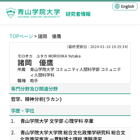
English
研究者情報
TOPページ
> 諸岡 優鷹
（最終更新日 : 2024-01-10 10:25:34）
モロオカ ユタカ
MOROOKA Yutaka
諸岡 優鷹
所属
青山学院大学 コミュニティ人間科学部 コミュニテ
ィ人間科学科
職種
助手
専門分野及び関連分野
哲学、精神分析(ラカン)
学歴・学位
1.
青山学院大学 文学部 心理学科 卒業
2.
青山学院大学大学院 総合文化政策学研究科 総合文
化政策学専攻 一貫制博士課程 満期退学