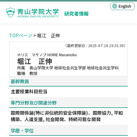
English
研究者情報
TOPページ
> 堀江 正伸
（最終更新日 : 2025-07-16 15:31:30）
ホリエ マサノブ
HORIE Masanobu
堀江 正伸
所属
青山学院大学 地球社会共生学部 地球社会共生学科
職種
教授
基幹教員
主要授業科目担当
専門分野及び関連分野
国際関係論(特に非伝統的安全保障論)、国際協力, 平和
構築、人道支援, 社会開発、持続可能な開発
学歴・学位