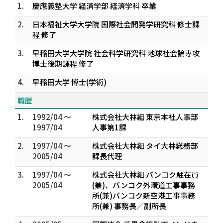
1.
慶應義塾大学 経済学部 経済学科 卒業
2.
日本福祉大学大学院 国際社会開発学研究科 修士課
程 修了
3.
早稲田大学大学院 社会科学研究科 地球社会論専攻
博士後期課程 修了
4.
早稲田大学 博士(学術)
職歴
1.
1992/04 ～
株式会社大林組 東京本社人事部
1997/04
人事第1課
2.
1997/04 ～
株式会社大林組 タイ大林総務部
2005/04
課長代理
3.
1997/04 ～
株式会社大林組 バンコク駐在員
2005/04
(兼)、バンコク外環道工事事務
所(兼)バンコク新空港工事事務
所(兼) 事務長／副所長