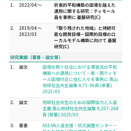
1.
2022/04 ～
折衷的平和構築の国境を越えた
適用に関する研究：ティモール
島を事例に 基盤研究(C)
2.
2019/04 ～
「取り残された地域」と持続可
2023/03
能な開発目標－国際的目標のロ
ーカルモデル構築に向けて 基盤
研究(C)
研究業績（著書・論文等）
1.
論文
国境を跨ぐ社会における慣習法の平和
構築への適用について－東・西ティモ
ール国境付近に住む人々を事例に 青山
地球社会共生論集 9,71-96頁 (単著)
2025/03
2.
論文
地球社会共生のための国際協力と人道
主義 青山地球社会共生論集 9,257-268
頁 (単著) 2025/03
3.
著書
ASEAN人道支援・防災調整センター－