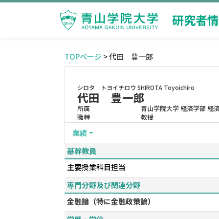
研究者情
TOPページ
> 代田 豊一郎
シロタ トヨイチロウ
SHIROTA Toyoichiro
代田 豊一郎
所属
青山学院大学 経済学部 経
職種
教授
業績
基幹教員
主要授業科目担当
専門分野及び関連分野
金融論（特に金融政策論）