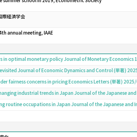
e summer school in 2019, Econometric Society
国際経済学会
4th annual meeting, IAAE
rs in optimal monetary policy Journal of Monetary Economics
s revisited Journal of Economic Dynamics and Control (単著) 202
der fairness concerns in pricing Economics Letters (単著) 2025
hanging industrial trends in Japan Journal of the Japanese a
g routine occupations in Japan Journal of the Japanese and 
変化