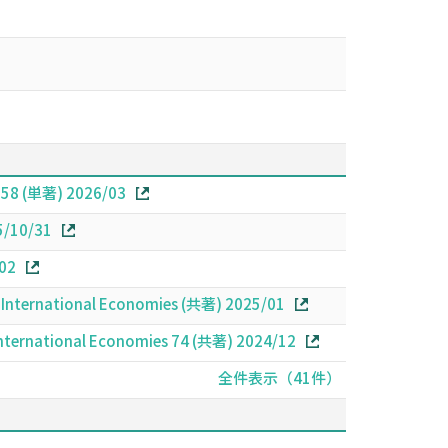
 158 (単著) 2026/03
5/10/31
/02
nd International Economies (共著) 2025/01
International Economies 74 (共著) 2024/12
全件表示（41件）