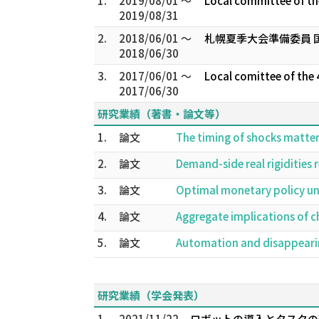
1.
2019/08/01 ～
Local committee of th
2019/08/31
2.
2018/06/01 ～
札幌夏季大会準備委員 
2018/06/30
3.
2017/06/01 ～
Local comittee of the 
2017/06/30
研究業績（著書・論文等）
1.
論文
The timing of shocks matte
2.
論文
Demand-side real rigiditie
3.
論文
Optimal monetary policy un
4.
論文
Aggregate implications of c
5.
論文
Automation and disappearin
研究業績（学会発表）
1.
2021/11/22
ロボットの導入とタスクの