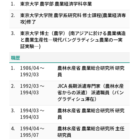
1.
東京大学 農学部 農業経済学科卒業
2.
東京大学大学院 農学系研究科 修士課程(農業経済専
攻)修了
3.
東京大学 博士（農学） (南アジアに於ける農業構造
と農業生産性―現代バングラディシュ農業の一実
証実験―)
職歴
1.
1986/04 ～
農林水産省 農業総合研究所 研究
1992/03
員
2.
1992/03 ～
JICA 長期派遣専門家（農林水産
1994/03
省からの派遣） 派遣職員（バン
グラディシュ滞在）
3.
1994/03 ～
農林水産省 農業総合研究所 研究
1994/03
員
4.
1994/04 ～
農林水産省 農業総合研究所 主任
1995/07
研究員