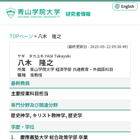
English
研究者情報
TOPページ
> 八木 隆之
（最終更新日 : 2025-05-22 09:30:49）
ヤギ タカユキ
YAGI Takayuki
八木 隆之
所属
青山学院大学 経済学部 共通教育・外国語科目
職種
准教授
基幹教員
主要授業科目担当
専門分野及び関連分野
歴史神学, キリスト教神学, 歴史学
学歴・学位
1.
慶應義塾大学 総合政策学部 卒業