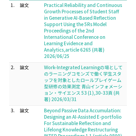
1.
論文
Practical Reliability and Continuous
Growth Processes of Student Staff
in Generative AI-Based Reflection
Support Using the 5Rs Model
Proceedings of the 2nd
International Conference on
Learning Evidence and
Analytics,article 6265 (共著)
2026/06/25
2.
論文
Work-Integrated Learningの場として
のラーニングコモンズで働く学生スタ
ッフを対象としたロールプレイゲーム
型研修の効果測定 青山インフォメーシ
ョン・サイエンス 53 (1),30-33頁 (共
著) 2026/03/31
3.
論文
Beyond Passive Data Accumulation:
Designing an AI-Assisted E-portfolio
For Sustainable Reflection and
Lifelong Knowledge Restructuring
INTED Proceedings 1 1 (article 0800)