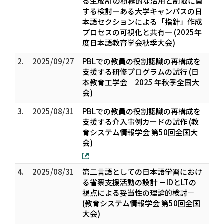
る生成AI の積極的な活用と制限に関
する検討―ある大学キャンパスの日
本語セクションによる「指針」作成
プロセスの可視化と共有― (2025年
度日本語教育学会秋季大会)
2.
2025/09/27
PBLでの教員の役割認識の再構成を
支援する研修プログラムの試行 (日
本教育工学会 2025 年秋季全国大
会)
3.
2025/08/31
PBLでの教員の役割認識の再構成を
支援する介入事例カードの試作 (教
育システム情報学会 第50回全国大
会)
4.
2025/08/31
第二言語としての日本語学習におけ
る省察支援活動の設計 －IDとLTの
視点による妥当性の理論的検討－
(教育システム情報学会 第50回全国
大会)