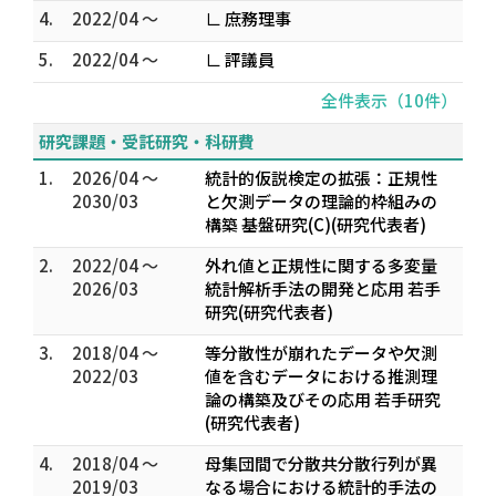
4.
2022/04 ～
∟ 庶務理事
5.
2022/04 ～
∟ 評議員
全件表示（10件）
研究課題・受託研究・科研費
1.
2026/04 ～
統計的仮説検定の拡張：正規性
2030/03
と欠測データの理論的枠組みの
構築 基盤研究(C)(研究代表者)
2.
2022/04 ～
外れ値と正規性に関する多変量
2026/03
統計解析手法の開発と応用 若手
研究(研究代表者)
3.
2018/04 ～
等分散性が崩れたデータや欠測
2022/03
値を含むデータにおける推測理
論の構築及びその応用 若手研究
(研究代表者)
4.
2018/04 ～
母集団間で分散共分散行列が異
2019/03
なる場合における統計的手法の