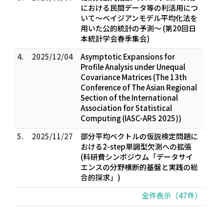
における民間データ等の利活用につ
いて～ベイジアンモデル平均化法を
用いた公的統計の予測～ (第20回日
本統計学会春季集会)
4.
2025/12/04
Asymptotic Expansions for
Profile Analysis under Unequal
Covariance Matrices (The 13th
Conference of The Asian Regional
Section of the International
Association for Statistical
Computing (IASC-ARS 2025))
5.
2025/11/27
部分平均ベクトルの仮説検定問題に
おける2-step単調型欠測への拡張
(科研費シンポジウム「データサイ
エンスの分野横断的基盤と実践の総
合的探求」)
全件表示（47件）