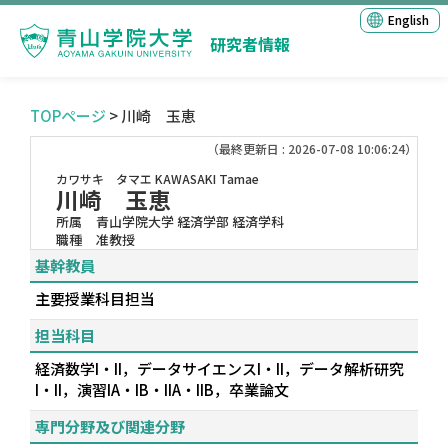
English
研究者情報
TOPページ
> 川崎 玉恵
（最終更新日 : 2026-07-08 10:06:24）
カワサキ タマエ
KAWASAKI Tamae
川崎 玉恵
所属
青山学院大学 経済学部 経済学科
職種
准教授
基幹教員
主要授業科目担当
担当科目
経済数学I・II，データサイエンスI・II，データ解析研究
I・II，演習IA・IB・IIA・IIB，卒業論文
専門分野及び関連分野