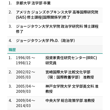
1.
京都大学 法学部 卒業
2.
アメリカ ジョンズホプキンス大学 高等国際研究院
(SAIS) 修士課程(国際関係学)修了
3.
ジョージタウン大学大学院 政治学研究科 博士課程
修了
4.
ジョージタウン大学 Ph.D.（政治学）
職歴
1.
1996/05 ～
投資家責任研究センター(IRRC)
1998/12
研究員
2.
2002/02 ～
宮崎国際大学 比較文化学部
2005/03
（現：国際教養学部） 准教授
3.
2005/04 ～
神戸女学院大学 文学部英文科 准
2009/03
教授
4.
2009/04 ～
中央大学 総合政策学部 准教授
2014/03