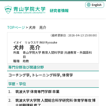
English
研究者情報
TOPページ
> 犬井 亮介
（最終更新日 : 2026-04-13 15:00:00）
イヌイ リョウスケ
INUI Ryosuke
犬井 亮介
所属
青山学院大学 教育人間科学部 共通教育・外国語科
目
職種
助教
専門分野及び関連分野
コーチング学, トレーニング科学, 体育学
学歴・学位
1.
筑波大学 体育専門学群 卒業
2.
筑波大学大学院 人間総合科学研究科 体育学専攻 博
士前期課程 修了