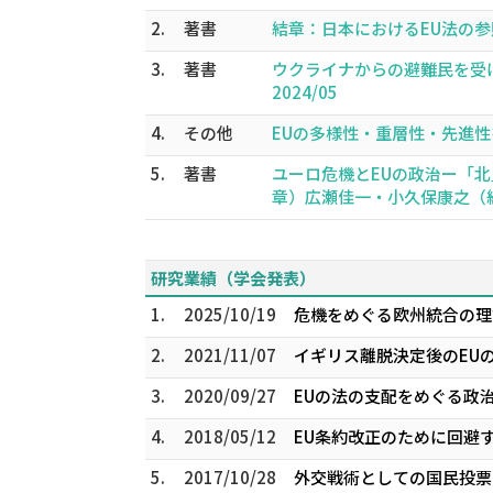
2.
著書
結章：日本におけるEU法の参照可
3.
著書
ウクライナからの避難民を受け
2024/05
4.
その他
EUの多様性・重層性・先進性を探る：
5.
著書
ユーロ危機とEUの政治ー「北
章）広瀬佳一・小久保康之（編著）,
研究業績（学会発表）
1.
2025/10/19
危機をめぐる欧州統合の理論
2.
2021/11/07
イギリス離脱決定後のEUの
3.
2020/09/27
EUの法の支配をめぐる政治
4.
2018/05/12
EU条約改正のために回避
5.
2017/10/28
外交戦術としての国民投票：