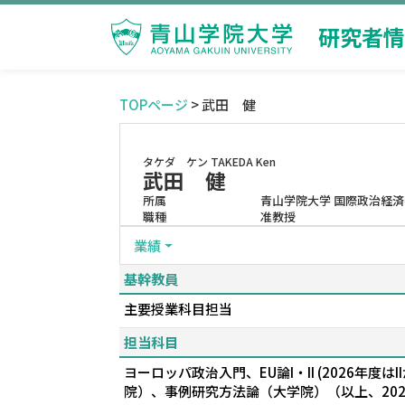
研究者情
TOPページ
> 武田 健
タケダ ケン
TAKEDA Ken
武田 健
所属
青山学院大学 国際政治経済
職種
准教授
業績
基幹教員
主要授業科目担当
担当科目
ヨーロッパ政治入門、EU論I・II (2026年度は
院）、事例研究方法論（大学院）（以上、20