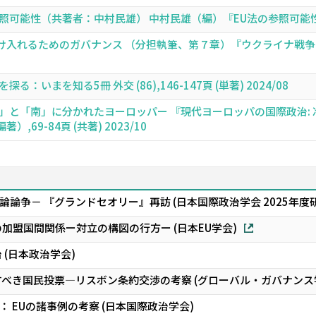
能性（共著者：中村民雄） 中村民雄（編）『EU法の参照可能性』,313-
入れるためのガバナンス （分担執筆、第７章）『ウクライナ戦争とグロ
いまを知る5冊 外交 (86),146-147頁 (単著) 2024/08
」と「南」に分かれたヨーロッパー 『現代ヨーロッパの国際政治:
69-84頁 (共著) 2023/10
論争－ 『グランドセオリー』再訪 (日本国際政治学会 2025年度
加盟国間関係ー対立の構図の行方ー (日本EU学会)
 (日本政治学会)
すべき国民投票—リスボン条約交渉の考察 (グローバル・ガバナンス
 EUの諸事例の考察 (日本国際政治学会)