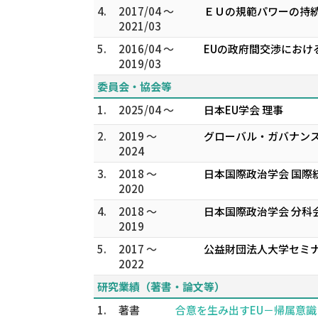
4.
2017/04 ～
ＥＵの規範パワーの持続
2021/03
5.
2016/04 ～
EUの政府間交渉におけ
2019/03
委員会・協会等
1.
2025/04 ～
日本EU学会 理事
2.
2019 ～
グローバル・ガバナンス学会
2024
3.
2018 ～
日本国際政治学会 国際
2020
4.
2018 ～
日本国際政治学会 分科
2019
5.
2017 ～
公益財団法人大学セミナ
2022
研究業績（著書・論文等）
1.
著書
合意を生み出すEU－帰属意識と仲