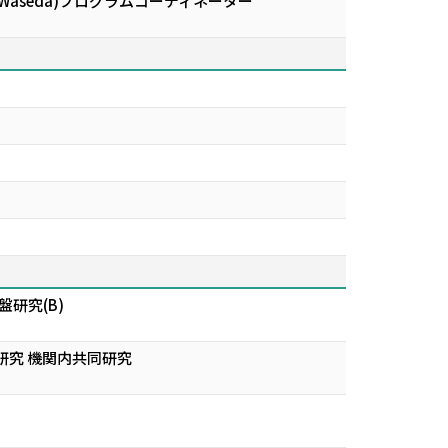
n at Waseda)プログラムコーディネーター
研究(B)
研究 機関内共同研究