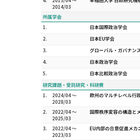
4.
2013/04 ～
早稲田大学 日欧研究機構 次席
2014/03
所属学会
1.
日本国際政治学会
2.
日本EU学会
3.
グローバル・ガバナン
4.
日本政治学会
5.
日本比較政治学会
研究課題・受託研究・科研費
1.
2024/04 ～
欧州のマルチレベル行政
2028/03
2.
2022/04 ～
国際秩序変容の構造とメ
2025/03
3.
2022/04 ～
EU内部の合意促進メカ
2023/03