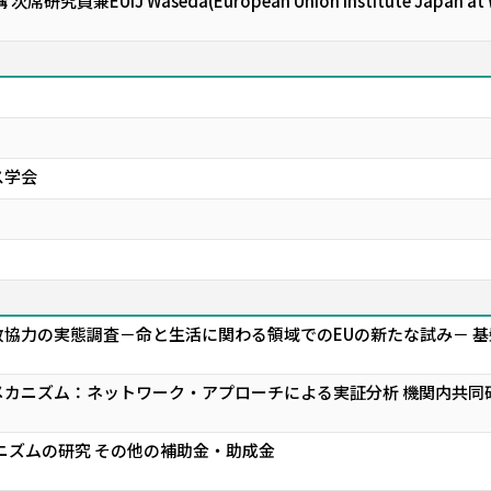
研究員兼EUIJ Waseda(European Union Institute Japa
ス学会
協力の実態調査－命と生活に関わる領域でのEUの新たな試み－ 基盤
カニズム：ネットワーク・アプローチによる実証分析 機関内共同
ニズムの研究 その他の補助金・助成金