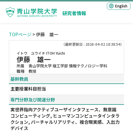
English
研究者情報
TOPページ
> 伊藤 雄一
（最終更新日 : 2026-04-02 18:38:54）
イトウ ユウイチ
ITOH Yuichi
伊藤 雄一
所属
青山学院大学 理工学部 情報テクノロジー学科
職種
教授
基幹教員
主要授業科目担当
専門分野及び関連分野
実世界指向アクティブユーザインタフェース、無意識
コンピューティング, ヒューマンコンピュータインタラ
クション, バーチャルリアリティ、複合現実感、入出力
デバイス