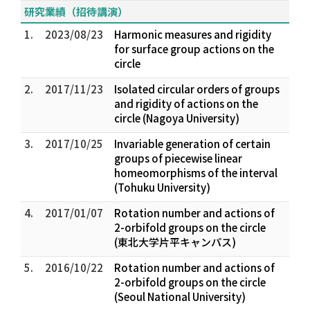
研究業績（招待講演）
1.
2023/08/23
Harmonic measures and rigidity
for surface group actions on the
circle
2.
2017/11/23
Isolated circular orders of groups
and rigidity of actions on the
circle (Nagoya University)
3.
2017/10/25
Invariable generation of certain
groups of piecewise linear
homeomorphisms of the interval
(Tohuku University)
4.
2017/01/07
Rotation number and actions of
2-orbifold groups on the circle
(東北大学片平キャンパス)
5.
2016/10/22
Rotation number and actions of
2-orbifold groups on the circle
(Seoul National University)