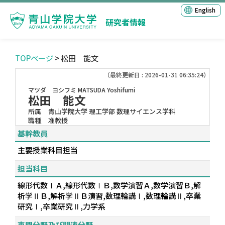
English
研究者情報
TOPページ
> 松田 能文
（最終更新日 : 2026-01-31 06:35:24）
マツダ ヨシフミ
MATSUDA Yoshifumi
松田 能文
所属
青山学院大学 理工学部 数理サイエンス学科
職種
准教授
基幹教員
主要授業科目担当
担当科目
線形代数ⅠＡ,線形代数ⅠＢ,数学演習Ａ,数学演習Ｂ,解
析学ⅡＢ,解析学ⅡＢ演習,数理輪講Ⅰ,数理輪講Ⅱ,卒業
研究Ⅰ,卒業研究Ⅱ,力学系
専門分野及び関連分野