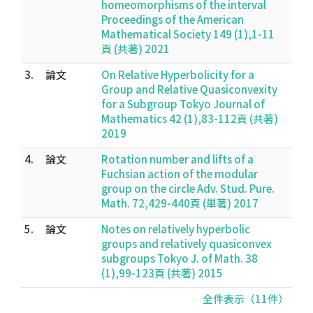
homeomorphisms of the interval
Proceedings of the American
Mathematical Society 149 (1),1-11
頁 (共著) 2021
3.
論文
On Relative Hyperbolicity for a
Group and Relative Quasiconvexity
for a Subgroup Tokyo Journal of
Mathematics 42 (1),83-112頁 (共著)
2019
4.
論文
Rotation number and lifts of a
Fuchsian action of the modular
group on the circle Adv. Stud. Pure.
Math. 72,429-440頁 (単著) 2017
5.
論文
Notes on relatively hyperbolic
groups and relatively quasiconvex
subgroups Tokyo J. of Math. 38
(1),99-123頁 (共著) 2015
全件表示（11件）