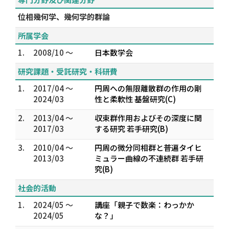
位相幾何学、幾何学的群論
所属学会
1.
2008/10 ～
日本数学会
研究課題・受託研究・科研費
1.
2017/04 ～
円周への無限離散群の作用の剛
2024/03
性と柔軟性 基盤研究(C)
2.
2013/04 ～
収束群作用およびその深度に関
2017/03
する研究 若手研究(B)
3.
2010/04 ～
円周の微分同相群と普遍タイヒ
2013/03
ミュラー曲線の不連続群 若手研
究(B)
社会的活動
1.
2024/05 ～
講座「親子で数楽：わっかか
2024/05
な？」