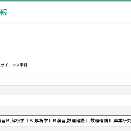
報
理サイエンス学科
習Ｂ,解析学ⅡＢ,解析学ⅡＢ演習,数理輪講Ⅰ,数理輪講Ⅱ,卒業研究