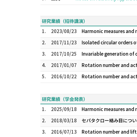
研究業績（招待講演）
1.
2023/08/23
Harmonic measures and rig
2.
2017/11/23
Isolated circular orders o
3.
2017/10/25
Invariable generation of 
4.
2017/01/07
Rotation number and a
5.
2016/10/22
Rotation number and actio
研究業績（学会発表）
1.
2025/09/18
Harmonic measures and 
2.
2018/03/18
セパタクロー絡み目について
3.
2016/07/13
Rotation number and lifts