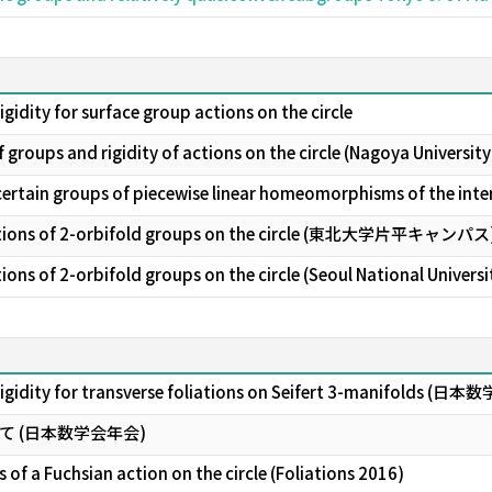
idity for surface group actions on the circle
f groups and rigidity of actions on the circle (Nagoya University
certain groups of piecewise linear homeomorphisms of the inter
ctions of 2-orbifold groups on the circle (東北大学片平キャンパス
ns of 2-orbifold groups on the circle (Seoul National Universi
rigidity for transverse foliations on Seifert 3-manifol
 (日本数学会年会)
 of a Fuchsian action on the circle (Foliations 2016)