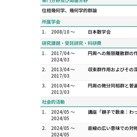
専門分野及び関連分野
位相幾何学、幾何学的群論
所属学会
1.
2008/10 ～
日本数学会
研究課題・受託研究・科研費
1.
2017/04 ～
円周への無限離散群の作
2024/03
2.
2013/04 ～
収束群作用およびその深
2017/03
3.
2010/04 ～
円周の微分同相群と普遍
2013/03
社会的活動
1.
2024/05 ～
講座「親子で数楽：わ
2024/05
2.
2024/05 ～
直線の広い意味での対
2024/05