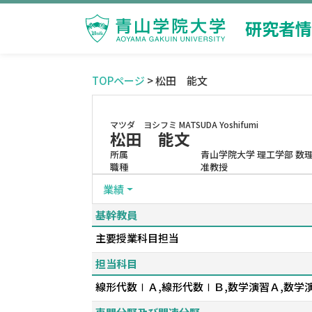
研究者情
TOPページ
> 松田 能文
マツダ ヨシフミ
MATSUDA Yoshifumi
松田 能文
所属
青山学院大学 理工学部 数
職種
准教授
業績
基幹教員
主要授業科目担当
担当科目
線形代数ⅠＡ,線形代数ⅠＢ,数学演習Ａ,数学演