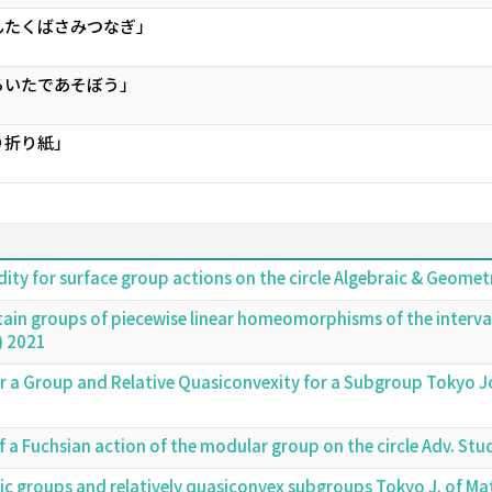
んたくばさみつなぎ」
ろいたであそぼう」
り折り紙」
dity for surface group actions on the circle Algebraic & Geo
rtain groups of piecewise linear homeomorphisms of the interv
) 2021
for a Group and Relative Quasiconvexity for a Subgroup Tokyo
f a Fuchsian action of the modular group on the circle Adv. S
lic groups and relatively quasiconvex subgroups Tokyo J. of 