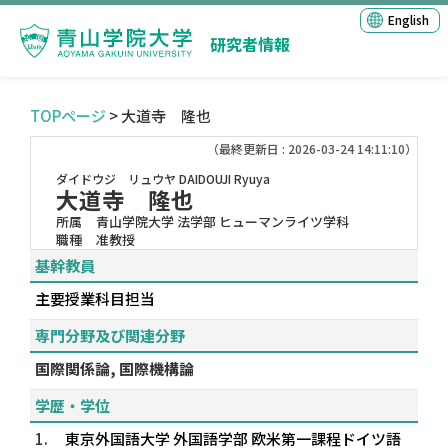
English
研究者情報
TOPページ
> 大道寺 隆也
（最終更新日 : 2026-03-24 14:11:10）
ダイドウジ リュウヤ
DAIDOUJI Ryuya
大道寺 隆也
所属
青山学院大学 法学部 ヒューマンライツ学科
職種
准教授
基幹教員
主要授業科目担当
専門分野及び関連分野
国際関係論, 国際機構論
学歴・学位
1.
東京外国語大学 外国語学部 欧米第一課程ドイツ語