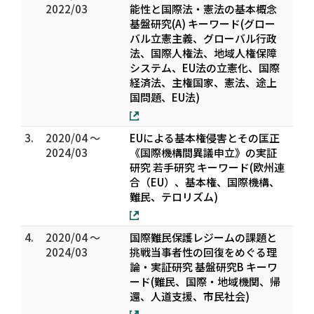
2022/03
能性と国際法・憲法の基本概念
基盤研究(A) キーワード(グロー
バル立憲主義、グローバル行政
法、国際人権法、地域人権保障
システム、EU法の立憲化、国際
経済法、主権国家、憲法、途上
国問題、EU法)
3.
2020/04 ～
EUによる基本権侵害とその匡正
2024/03
――《国際機構間異議申立》の実証
研究―― 若手研究 キーワード(欧州連
合（EU）、基本権、国際機構、
難民、テロリズム)
4.
2020/04 ～
国際難民保護レジームの課題と
2024/03
挑戦――当事者性の回復をめぐる理
論・実証研究 基盤研究B キーワ
ード(難民、国際・地域機関、帰
還、人道支援、市民社会)