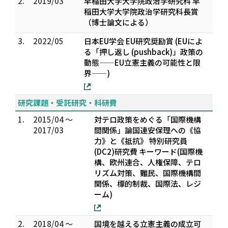
2.
2019/03
早稲田大学大学院政治学研究科 早
稲田大学大学院政治学研究科長賞
（博士論文による）
3.
2022/05
日本EU学会 EU研究奨励賞 (EUによ
る「押し返し (pushback)」政策の
動態——EU立憲主義の可能性と限
界——)
研究課題・受託研究・科研費
1.
2015/04 ～
対テロ政策をめぐる「国際機構
2017/03
間関係」論――国連安保理への《協
力》と《抵抗》―― 特別研究員
(DC2)研究費 キーワード(国際機
構、欧州連合、人権保障、テロ
リズム対策、難民、国際機構間
関係、標的制裁、国際法、レジ
ーム)
2.
2018/04 ～
国境を越える立憲主義の成立可