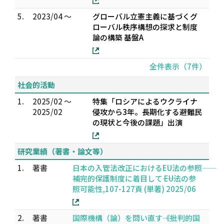
5.
2023/04 ～
グローバル立憲主義に基づくグ
ローバル秩序構想の探求と制度
論の構築 基盤A
全件表示（7件）
社会的活動
1.
2025/02 ～
特集「ロシアによるウクライナ
2025/02
侵攻から3年。長期化する避難民
の現状と今後の課題」出演
研究業績（著書・論文等）
1.
著書
日本の入管法改正におけるEU法の参照――
補完的保護制度に着目して―― EU法の参
照可能性,107-127頁 (単著) 2025/06
2.
著書
国際機構（論）を問い直す――《批判的国