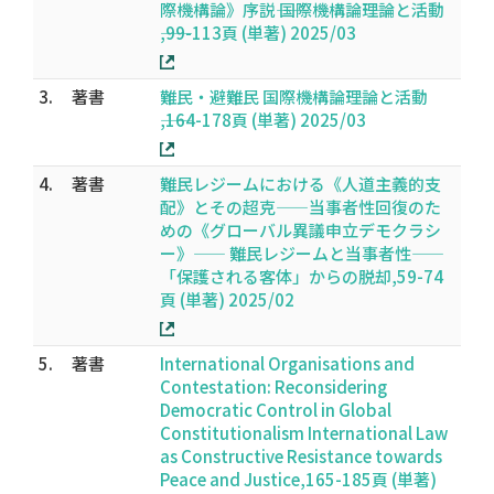
際機構論》序説―― 国際機構論――理論と活動
――,99-113頁 (単著) 2025/03
3.
著書
難民・避難民 国際機構論――理論と活動
――,164-178頁 (単著) 2025/03
4.
著書
難民レジームにおける《人道主義的支
配》とその超克——当事者性回復のた
めの《グローバル異議申立デモクラシ
ー》—— 難民レジームと当事者性——
「保護される客体」からの脱却,59-74
頁 (単著) 2025/02
5.
著書
International Organisations and
Contestation: Reconsidering
Democratic Control in Global
Constitutionalism International Law
as Constructive Resistance towards
Peace and Justice,165-185頁 (単著)