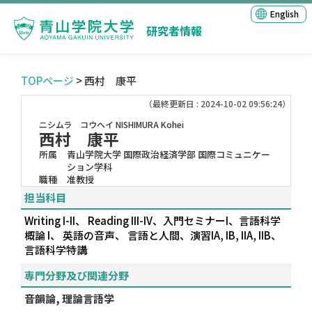
English
研究者情報
TOPページ
> 西村 康平
（最終更新日 : 2024-10-02 09:56:24）
ニシムラ コウヘイ
NISHIMURA Kohei
西村 康平
所属
青山学院大学 国際政治経済学部 国際コミュニケー
ション学科
職種
准教授
担当科目
Writing I-II、 Reading III-IV、入門セミナーI、言語科学
概論 I、 英語の音声、 言語と人間、演習IA, IB, IIA, IIB、
言語科学特講
専門分野及び関連分野
音韻論, 理論言語学