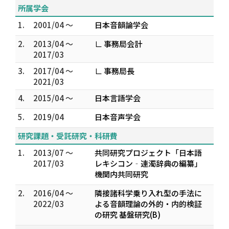
所属学会
1.
2001/04 ～
日本音韻論学会
2.
2013/04 ～
∟ 事務局会計
2017/03
3.
2017/04 ～
∟ 事務局長
2021/03
4.
2015/04 ～
日本言語学会
5.
2019/04
日本音声学会
研究課題・受託研究・科研費
1.
2013/07 ～
共同研究プロジェクト「日本語
2017/03
レキシコン‐連濁辞典の編纂」
機関内共同研究
2.
2016/04 ～
隣接諸科学乗り入れ型の手法に
2022/03
よる音韻理論の外的・内的検証
の研究 基盤研究(B)