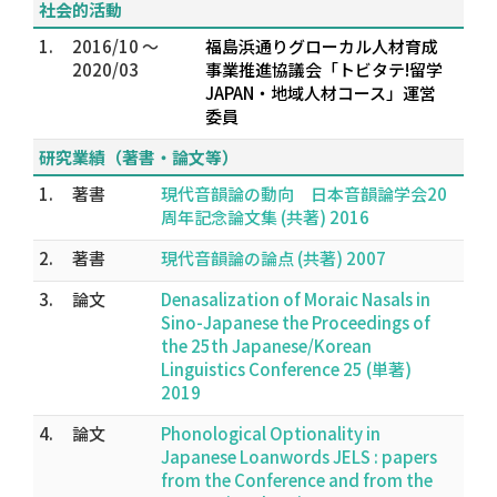
社会的活動
1.
2016/10 ～
福島浜通りグローカル人材育成
2020/03
事業推進協議会「トビタテ!留学
JAPAN・地域人材コース」運営
委員
研究業績（著書・論文等）
1.
著書
現代音韻論の動向 日本音韻論学会20
周年記念論文集 (共著) 2016
2.
著書
現代音韻論の論点 (共著) 2007
3.
論文
Denasalization of Moraic Nasals in
Sino-Japanese the Proceedings of
the 25th Japanese/Korean
Linguistics Conference 25 (単著)
2019
4.
論文
Phonological Optionality in
Japanese Loanwords JELS : papers
from the Conference and from the