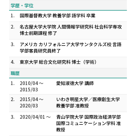
学歴・学位
1.
国際基督教大学 教養学部 語学科 卒業
2.
名古屋大学大学院 人間情報学研究科 社会科学専攻
博士前期課程 修了
3.
アメリカ カリフォルニア大学サンタクルズ校 言語
学部客員研究員終了
4.
東京大学 総合文化研究科 博士（学術）
職歴
1.
2010/04 ～
愛知淑徳大学 講師
2015/03
2.
2015/04 ～
いわき明星大学／医療創生大学
2020/03
教養学部 准教授
3.
2020/04/01 ～
青山学院大学 国際政治経済学部
国際コミュニケーション学科 准
教授