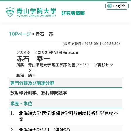
English
研究者情報
TOPページ
> 赤石 泰一
（最終更新日 : 2023-09-14 09:56:50）
アカイシ ヒロカズ
AKAISHI Hirokazu
赤石 泰一
所属
青山学院大学 理工学部 附置アイソトープ実験セン
ター
職種
助手
専門分野及び関連分野
放射線計測学、放射線防護学
学歴・学位
1.
北海道大学 医学部 保健学科放射線技術科学専攻 卒
業
2.
北海道大学 学士（保健学）