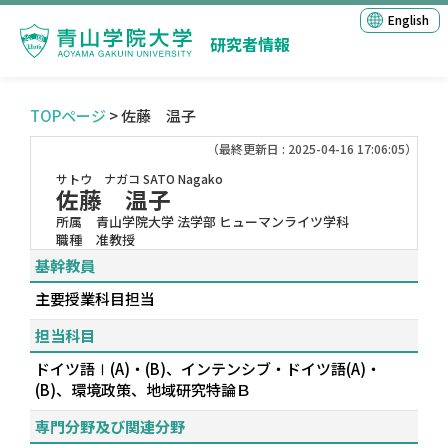
English
研究者情報
TOPページ
> 佐藤 温子
（最終更新日 : 2025-04-16 17:06:05）
サトウ ナガコ
SATO Nagako
佐藤 温子
所属
青山学院大学 法学部 ヒューマンライツ学科
職種
准教授
基幹教員
主要授業科目担当
担当科目
ドイツ語Ⅰ(A)・(B)、インテンシブ・ドイツ語(A)・
(B)、環境政策、地域研究特論Ｂ
専門分野及び関連分野