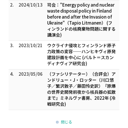
2.
2024/10/13
司会："Energy policy and nuclear
waste disposal policy in Finland
before and after the Invasion of
Ukraine"（Tapio Litmanen） (フ
ィンランドの核廃棄物問題に関する
講演会)
3.
2023/10/21
ウクライナ侵攻とフィンランド原子
力政策の変容──ハンヒキヴィ原発
建設計画を中心に (バルト＝スカン
ディナヴィア研究会)
4.
2023/05/06
（ファシリテーター）（合評会）ア
ンドリュー・J・ロッター（川口悠
子／繁沢敦子／藤田怜史訳）『原爆
の世界史――開発前夜から核兵器の拡散
まで』ミネルヴァ書房、2022年 (冷
戦研究会)
閉じる