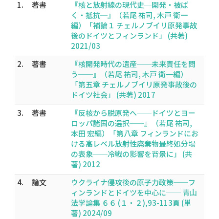
1.
著書
『核と放射線の現代史─開発・被ば
く・抵抗─』（若尾 祐司, 木戸 衛一
編）「補論１ チェルノブイリ原発事故
後のドイツとフィンランド」 (共著)
2021/03
2.
著書
『核開発時代の遺産──未来責任を問
う──』（若尾 祐司, 木戸 衛一編）
「第五章 チェルノブイリ原発事故後の
ドイツ社会」 (共著) 2017
3.
著書
『反核から脱原発へ──ドイツとヨー
ロッパ諸国の選択──』（若尾 祐司,
本田 宏編）「第八章 フィンランドにお
ける高レベル放射性廃棄物最終処分場
の表象──冷戦の影響を背景に」 (共
著) 2012
4.
論文
ウクライナ侵攻後の原子力政策──フ
ィンランドとドイツを中心に── 青山
法学論集 ６６ (１・２),93-113頁 (単
著) 2024/09