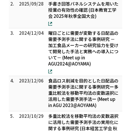
2.
2025/09/28
手書き回答パネルシステムを用いた
授業の有効性の確認 (日本教育工学
会 2025年秋季全国大会)
3.
2024/12/04
曜日ごとに需要が変動する日配品の
需要予測手法に関する事例研究 －
加工食品メーカーの研究協力を受け
て開発した手法と実務への導入につ
いて－ (Meet up in
AGU2024@AOYAMA)
4.
2023/12/06
食品ロス削減を目的とした日配品の
需要予測手法に関する事例研究ー多
重比較法を移動平均法の変数選択に
活用した需要予測手法ー (Meet up
in AGU 2023@AOYAMA)
5.
2023/10/29
多重比較法を移動平均法の変数選択
に活用した需要予測手法の実用化に
関する事例研究 (日本経営工学会 秋