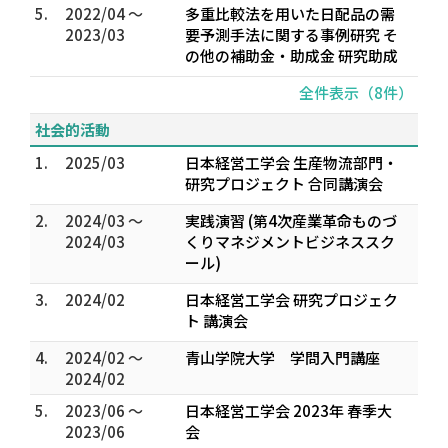
5.
2022/04 ～
多重比較法を用いた日配品の需
2023/03
要予測手法に関する事例研究 そ
の他の補助金・助成金 研究助成
全件表示（8件）
社会的活動
1.
2025/03
日本経営工学会 生産物流部門・
研究プロジェクト 合同講演会
2.
2024/03 ～
実践演習 (第4次産業革命ものづ
2024/03
くりマネジメントビジネススク
ール)
3.
2024/02
日本経営工学会 研究プロジェク
ト 講演会
4.
2024/02 ～
青山学院大学 学問入門講座
2024/02
5.
2023/06 ～
日本経営工学会 2023年 春季大
2023/06
会