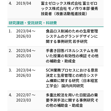
4.
2019/04
富士ゼロックス株式会社 富士ゼロ
ックス株式会社 モノ作り本部 優秀
技能者（改善活動推進技能）
研究課題・受託研究・科研費
1.
2023/04 ～
食品ロス削減のための生産管理
2026/03
システムのグランドデザインに
関する事例研究 若手研究
2.
2023/04 ～
手書き回答パネルシステムを用
2025/03
いた授業の有効性の検証 その他
の補助金・助成金
3.
2023/04 ～
SCM業務プロセスにおける意思
2026/03
決定と生産管理との統合システ
ム構築に関する研究（日本経営
工学会） 国内共同研究
4.
2022/07 ～
多重比較法を用いた日配品の需
2023/03
要予測手法に関する事例研究 そ
の他の補助金・助成金