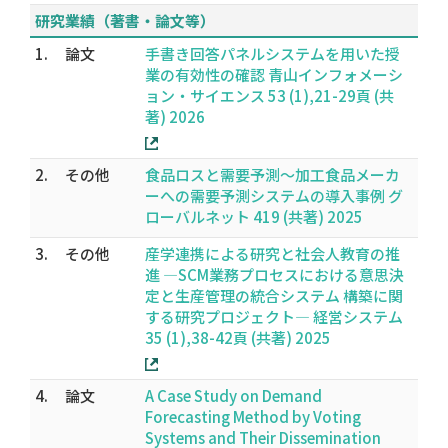
研究業績（著書・論文等）
1.
論文
手書き回答パネルシステムを用いた授
業の有効性の確認 青山インフォメーシ
ョン・サイエンス 53 (1),21-29頁 (共
著) 2026
2.
その他
食品ロスと需要予測～加工食品メーカ
ーへの需要予測システムの導入事例 グ
ローバルネット 419 (共著) 2025
3.
その他
産学連携による研究と社会人教育の推
進 —SCM業務プロセスにおける意思決
定と生産管理の統合システム 構築に関
する研究プロジェクト— 経営システム
35 (1),38-42頁 (共著) 2025
4.
論文
A Case Study on Demand
Forecasting Method by Voting
Systems and Their Dissemination