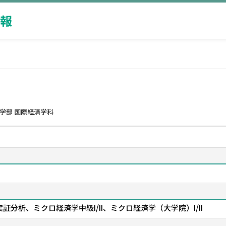
報
学部 国際経済学科
、 政治経済実証分析、ミクロ経済学中級I/II、ミクロ経済学（大学院）I/II