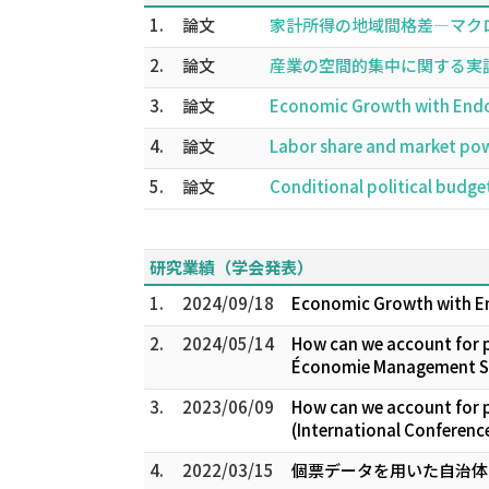
1.
論文
家計所得の地域間格差―マクロ統計
2.
論文
産業の空間的集中に関する実証研究の
3.
論文
Economic Growth with Endog
4.
論文
Labor share and market po
5.
論文
Conditional political budge
研究業績（学会発表）
1.
2024/09/18
Economic Growth with En
2.
2024/05/14
How can we account for pe
Économie Management S
3.
2023/06/09
How can we account for pe
(International Conferen
4.
2022/03/15
個票データを用いた自治体