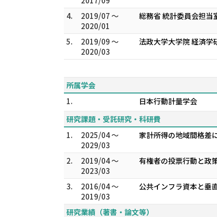
2017/09
4.
2019/07 ～
総務省 統計委員会担当
2020/01
5.
2019/09 ～
法政大学大学院 経済学
2020/03
所属学会
1.
日本行動計量学会
研究課題・受託研究・科研費
1.
2025/04 ～
家計所得の地域間格差に
2029/03
2.
2019/04 ～
有権者の投票行動と政策
2023/03
3.
2016/04 ～
公共インフラ資本と垂直
2019/03
研究業績（著書・論文等）