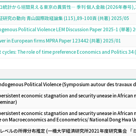
から垣間見える東京の異質性― 季刊 個人金融 (2026年春号),32-4
動向 青山国際政経論集 (115),89-100頁 (共著) 2025/05
enous Political Violence LEM Discussion Paper 2025-1 (単著) 
wer in European firms MPRA Paper 123442 (共著) 2025/01
t cycles: The role of time preference Economics and Politics 
dogenous Political Violence (Symposium autour des travaux d
rsistent economic stagnation and security unease in African nat
eminar)
rsistent economic stagnation and security unease in African na
ce on Macroeconomics and Econometrics/ National Dong Hwa Un
レベルの所得分布推定 (一橋大学経済研究所2021年度研究集会 