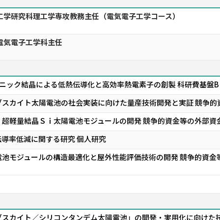
理工学研究科理工学専攻教務主任（電気電子工学コース）
電気電子工学科主任
ニック結晶による低熱伝導化と高効率熱電素子の創製 科研費基盤B
ブスカイト太陽電池の社会実装に向けた量産技術開発と実証 競争的
・超軽量結晶Ｓｉ太陽電池モジュールの開発 競争的資金等の外部資
導率低減に関する研究 個人研究
池モジュールの構造最適化と屋外性能評価技術の開発 競争的資金
ブスカイト／シリコンタンデム太陽電池」の開発・実用化に向けた