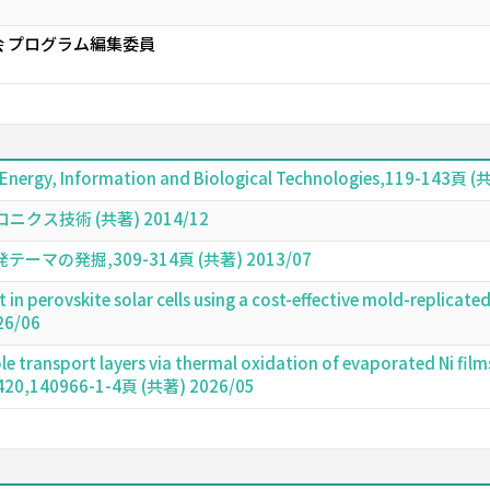
 プログラム編集委員
r Energy, Information and Biological Technologies,119-143頁 
ス技術 (共著) 2014/12
の発掘,309-314頁 (共著) 2013/07
n perovskite solar cells using a cost-effective mold-replicated
26/06
ole transport layers via thermal oxidation of evaporated Ni film
ers 420,140966-1-4頁 (共著) 2026/05