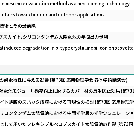
uminescence evaluation method as a next coming technology
oltaics toward indoor and outdoor applications
技術とその最前線
ロブスカイト/シリコンタンデム太陽電池の年間出力予測
ial induced degradation in p-type crystalline silicon photovolt
膜の熱電物性に与える影響 (第73回 応用物理学会 春季学術講演会)
陽電池モジュール効率向上に関するカバー材の反射防止効果 (第73回
ト薄膜のスパッタ成膜における再現性の検討 (第73回 応用物理学
リコンタンデム太陽電池における中間光学層の光学シミュレーション 
して用いたフレキシブルペロブスカイト太陽電池の作製 (第73回 