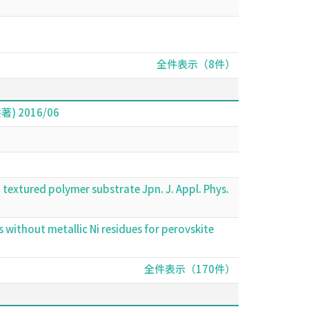
全件表示（8件）
(共著) 2016/06
 textured polymer substrate Jpn. J. Appl. Phys.
s without metallic Ni residues for perovskite
全件表示（170件）