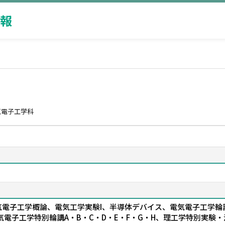
報
気電子工学科
電子工学概論、電気工学実験I、半導体デバイス、電気電子工学輪講A
電子工学特別輪講A・B・C・D・E・F・G・H、理工学特別実験・