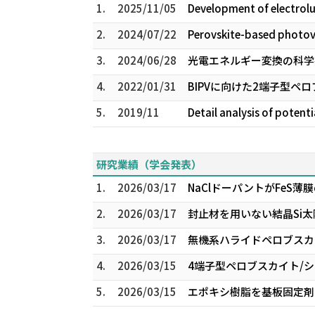
1.
2025/11/05
Development of electrol
2.
2024/07/22
Perovskite-based photov
3.
2024/06/28
光電エネルギー変換の科学
4.
2022/01/31
BIPVに向けた2端子型ペ
5.
2019/11
Detail analysis of potent
研究業績（学会発表）
1.
2026/03/17
NaClドーパントがFeS薄
2.
2026/03/17
封止材を用いない結晶Si太
3.
2026/03/17
無機系ハライドペロブスカイ
4.
2026/03/15
4端子型ペロブスカイト/シ
5.
2026/03/15
エポキシ樹脂を基板固定剤と