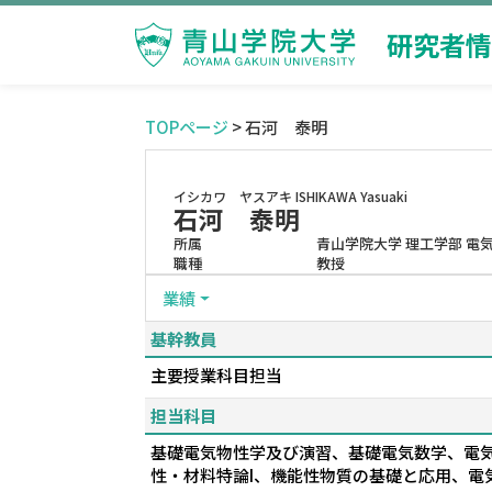
研究者情
TOPページ
> 石河 泰明
イシカワ ヤスアキ
ISHIKAWA Yasuaki
石河 泰明
所属
青山学院大学 理工学部 電
職種
教授
業績
基幹教員
主要授業科目担当
担当科目
基礎電気物性学及び演習、基礎電気数学、電気
性・材料特論I、機能性物質の基礎と応用、電気