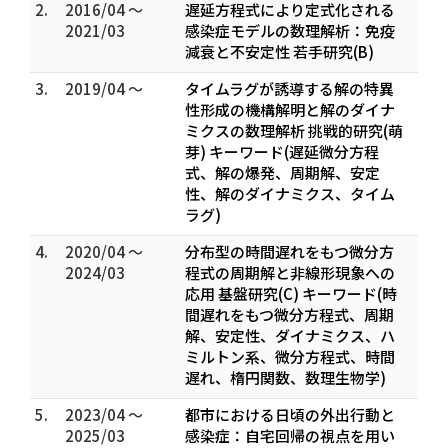
2.
2016/04 ～
遅延方程式により定式化される
2021/03
感染症モデルの数理解析：免疫
減衰と不安定性 若手研究(B)
3.
2019/04 ～
タイムラグが誘導する解の特異
性形成の機構解明と解のダイナ
ミクスの数理解析 挑戦的研究(萌
芽) キーワード(遅延微分方程
式、解の爆発、周期解、安定
性、解のダイナミクス、タイム
ラグ)
4.
2020/04 ～
分布型の時間遅れをもつ微分方
2024/03
程式の周期解と非線形現象への
応用 基盤研究(C) キーワード(時
間遅れをもつ微分方程式、周期
解、安定性、ダイナミクス、ハ
ミルトン系、微分方程式、時間
遅れ、楕円関数、数理生物学)
5.
2023/04 ～
都市における日頃の外出行動と
2025/03
感染症：自宅回帰の視点を用い