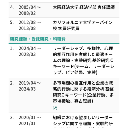
4.
2005/04 ～
大阪経済大学 経済学部 専任講師
2008/02
5.
2012/08 ～
カリフォルニア大学アーバイン
2013/08
校 客員研究員
研究課題・受託研究・科研費
1.
2024/04 ～
リーダーシップ、多様性、心理
2028/03
的相互作用を考慮した最適チー
ムの理論・実験研究 基盤研究 C
キーワード(チーム、リーダーシ
ップ、ピア効果、実験)
2.
2019/04 ～
多市場間の相互作用と企業の戦
2024/03
略的行動に関する経済分析 基盤
研究C キーワード(企業行動、多
市場接触、寡占理論)
3.
2020/01 ～
組織における望ましいリーダー
2021/01
シップに関する理論・実験的研