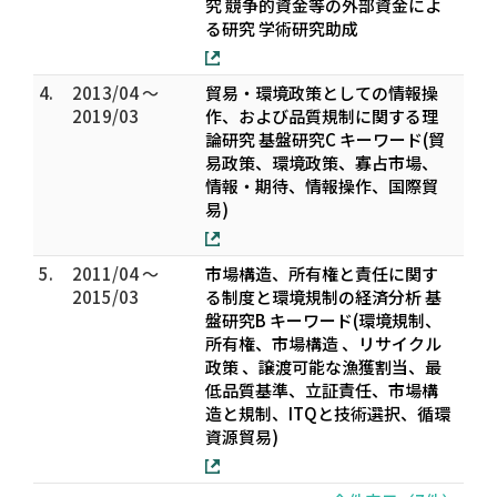
究 競争的資金等の外部資金によ
る研究 学術研究助成
4.
2013/04 ～
貿易・環境政策としての情報操
2019/03
作、および品質規制に関する理
論研究 基盤研究C キーワード(貿
易政策、環境政策、寡占市場、
情報・期待、情報操作、国際貿
易)
5.
2011/04 ～
市場構造、所有権と責任に関す
2015/03
る制度と環境規制の経済分析 基
盤研究B キーワード(環境規制、
所有権、市場構造 、リサイクル
政策 、譲渡可能な漁獲割当、最
低品質基準、立証責任、市場構
造と規制、ITQと技術選択、循環
資源貿易)