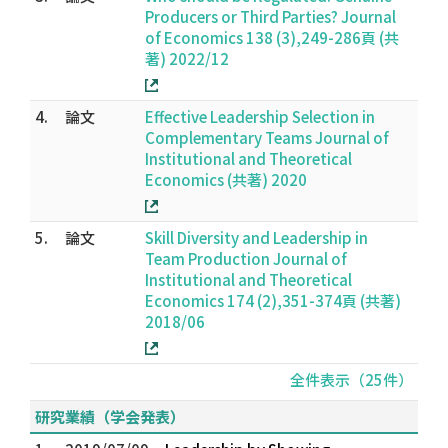
Producers or Third Parties? Journal
of Economics 138 (3),249-286頁 (共
著) 2022/12
4.
論文
Effective Leadership Selection in
Complementary Teams Journal of
Institutional and Theoretical
Economics (共著) 2020
5.
論文
Skill Diversity and Leadership in
Team Production Journal of
Institutional and Theoretical
Economics 174 (2),351-374頁 (共著)
2018/06
全件表示（25件）
研究業績（学会発表）