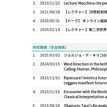
2.
2023/11/22
Lecture: Macchina che pe
3.
2021/08/28
【レクチャー】20世紀初頭
4.
2020/05/31
【トーク】 オンライン座談
5.
2020/02/18
【レクチャー】第二次世界
研究業績（学会発表）
1.
2025/03/03
ジョルジョ・デ・キリコのロ
2.
2024/03/15
Wind Direction in the Ant
Calling: Human, Philosop
3.
2023/12/02
Ripensare l’estetica futu
Leggere manifesti futuris
4.
2023/11/10
Encounter with the Worlds
Classical Interpretation
5.
2023/08/20
Okamoto Tarō’s Re-evalu