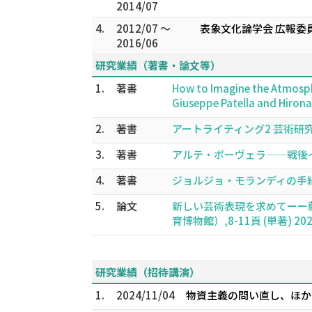
2014/07
4.
2012/07 ～
表象文化論学会 広報委
2016/06
研究業績（著書・論文等）
1.
著書
How to Imagine the Atmosphe
Giuseppe Patella and Hiron
2.
著書
アートライティング2 芸術研究の方
3.
著書
アルテ・ポーヴェラ——戦後イタ
4.
著書
ジョルジョ・モランディの手紙 2
5.
論文
新しい芸術表現を求めてーー
育博物館）,8-11頁 (単著) 202
研究業績（招待講演）
1.
2024/11/04
物資主義の問い直し、ほか 