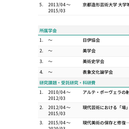
5.
2013/04 ～
京都造形芸術大学 大学
2015/03
所属学会
1.
～
日伊協会
2.
～
美学会
3.
～
美術史学会
4.
～
表象文化論学会
研究課題・受託研究・科研費
1.
2010/04 ～
アルテ・ポーヴェラの射
2012/03
2.
2012/04 ～
現代芸術における「場」
2015/03
3.
2015/04 ～
現代美術の保存と修復—
2020/03