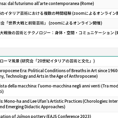
nsa: dal futurismo all’arte contemporanea (Rome)
のイタリア芸術における複数の時間経験 (zoomによるオンライン
会「世界大戦と前衛芸術」 (zoomによるオンライン開催)
大戦後の芸術とテクノロジー：身体・空間・コミュニケーション (
ーマ風景 (研究会「20世紀イタリアの芸術と文化」)
hropocene Era: Political Conditions of Breaths in Art since 19
hy, Technology and Arts in the Age of Anthropocene)
rista della macchina: l’uomo-macchina negli anni venti (Tra mod
ti)
: Mono-ha and Lee Ufan’s Artistic Practices (Chorologies: Inter
 and Emerging Didactic Approaches)
ation of Jōmon pottery (EAJS Conference 2023)