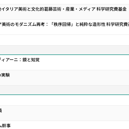
イタリア美術と文化的葛藤――芸術・産業・メディア 科学研究費基金（
イタリア美術のモダニズム再考：「秩序回帰」と純粋な造形性 科学研究
ヴィアーニ：鏡と知覚
の実験
員
ム幹事