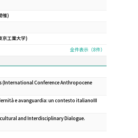
開催)
東京工業大学)
全件表示（8件）
60s (International Conference Anthropocene
ernità e avanguardia: un contesto italianoIII
cultural and Interdisciplinary Dialogue.