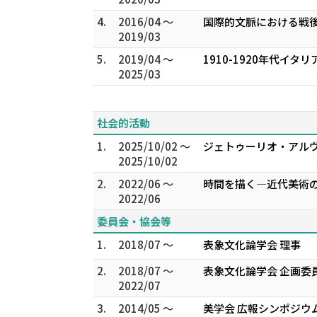
4.
2016/04 ～
国際的文脈における戦後
2019/03
5.
2019/04 ～
1910-1920年代
2025/03
社会的活動
1.
2025/10/02 ～
ジェトゥーリオ・アル
2025/10/02
2.
2022/06 ～
時間を描く―近代美術
2022/06
委員会・協会等
1.
2018/07 ～
表象文化論学会 理事
2.
2018/07 ～
表象文化論学会 企画委
2022/07
3.
2014/05 ～
美学会 広報シンポジウ