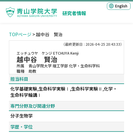
English
研究者情報
TOPページ
> 越中谷 賢治
（最終更新日 : 2026-04-25 20:43:33）
エッチュウヤ ケンジ
ETCHUYA Kenji
越中谷 賢治
所属
青山学院大学 理工学部 化学・生命科学科
職種
助教
担当科目
化学基礎実験,生命科学実験Ⅰ,生命科学実験Ⅱ,化学・
生命科学輪講Ⅰ
専門分野及び関連分野
分子生物学
学歴・学位