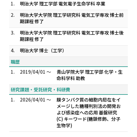
1.
明治大学 理工学部 電気電子生命学科 卒業
2.
明治大学大学院 理工学研究科 電気工学専攻 博士前
期課程 修了
3.
明治大学大学院 理工学研究科 電気工学専攻 博士後
期課程 修了
4.
明治大学 博士（工学）
職歴
1.
2019/04/01 ～
青山学院大学 理工学部 化学・生
命科学科 助教
研究課題・受託研究・科研費
1.
2026/04/01 ～
膜タンパク質の細胞内局在をイ
メージした糖種判別法の開発お
よび感染症への応用 基盤研究
(C) キーワード(糖鎖修飾、分子
生物学)