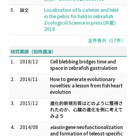
5.
論文
Localization of b-catenin and Islet
in the pelvic fin field in zebrafish
Zoological Science in press (共著)
2019
全件表示（17件）
研究業績（招待講演）
1.
2018/12
Cell blebbing bridges time and
space in zebrafish gastrulation
2.
2016/11
How to generate evolutionary
novelties: a lesson from fish heart
evolution
3.
2015/12
進化的新規形質はどのように獲得さ
れたのか、心臓の進化を例に考えて
みよう
4.
2014/08
elastin
gene neofunctionalization
and formation of teleost-specific