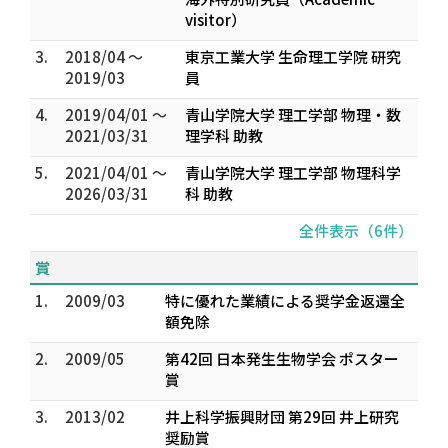
visitor）
3.
2018/04 ～
東京工業大学 生命理工学院 研究
2019/03
員
4.
2019/04/01 ～
青山学院大学 理工学部 物理・数
2021/03/31
理学科 助教
5.
2021/04/01 ～
青山学院大学 理工学部 物理科学
2026/03/31
科 助教
全件表示（6件）
賞
1.
2009/03
特に優れた業績による奨学金返還全
額免除
2.
2009/05
第42回 日本発生生物学会 ポスター
賞
3.
2013/02
井上科学振興財団 第29回 井上研究
奨励賞