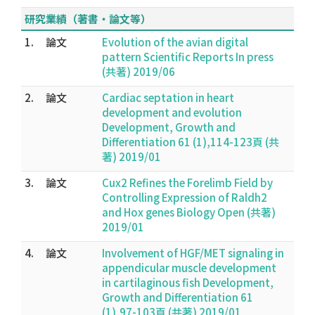
研究業績（著書・論文等）
1.
論文
Evolution of the avian digital
pattern Scientific Reports In press
(共著) 2019/06
2.
論文
Cardiac septation in heart
development and evolution
Development, Growth and
Differentiation 61 (1),114-123頁 (共
著) 2019/01
3.
論文
Cux2 Refines the Forelimb Field by
Controlling Expression of Raldh2
and Hox genes Biology Open (共著)
2019/01
4.
論文
Involvement of HGF/MET signaling in
appendicular muscle development
in cartilaginous fish Development,
Growth and Differentiation 61
(1),97-103頁 (共著) 2019/01