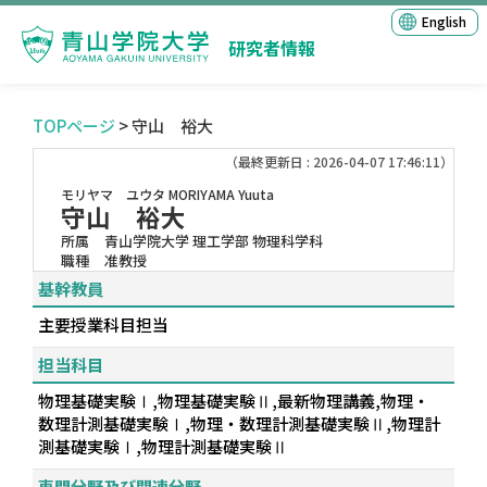
English
研究者情報
TOPページ
> 守山 裕大
（最終更新日 : 2026-04-07 17:46:11）
モリヤマ ユウタ
MORIYAMA Yuuta
守山 裕大
所属
青山学院大学 理工学部 物理科学科
職種
准教授
基幹教員
主要授業科目担当
担当科目
物理基礎実験Ⅰ,物理基礎実験Ⅱ,最新物理講義,物理・
数理計測基礎実験Ⅰ,物理・数理計測基礎実験Ⅱ,物理計
測基礎実験Ⅰ,物理計測基礎実験Ⅱ
専門分野及び関連分野