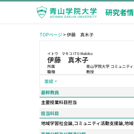
研究者情
TOPページ
> 伊藤 真木子
イトウ マキコ
ITO Makiko
伊藤 真木子
所属
青山学院大学 コミュニティ
職種
教授
業績
基幹教員
主要授業科目担当
担当科目
地域学習社会論,コミュニティ活動支援論,地