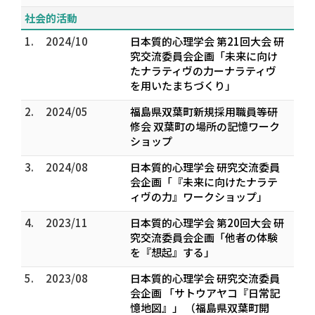
社会的活動
1.
2024/10
日本質的心理学会 第21回大会 研
究交流委員会企画「未来に向け
たナラティヴの力ーナラティヴ
を用いたまちづくり」
2.
2024/05
福島県双葉町新規採用職員等研
修会 双葉町の場所の記憶ワーク
ショップ
3.
2024/08
日本質的心理学会 研究交流委員
会企画「『未来に向けたナラテ
ィヴの力』ワークショップ」
4.
2023/11
日本質的心理学会 第20回大会 研
究交流委員会企画「他者の体験
を『想起』する」
5.
2023/08
日本質的心理学会 研究交流委員
会企画 「サトウアヤコ『日常記
憶地図』」 （福島県双葉町開