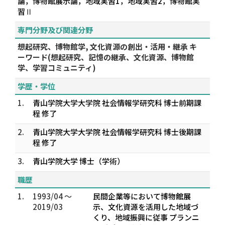
論，博物館展示論，地域実習1，地域実習2，博物館実
習Ⅱ
専門分野及び関連分野
想起研究、博物館学, 文化資源の創出・活用・継承 キ
ーワード(想起研究、記憶の継承、文化資源、博物館
学、学習コミュニティ)
学歴・学位
1.
青山学院大学大学院 社会情報学研究科 博士前期課
程 修了
2.
青山学院大学大学院 社会情報学研究科 博士後期課
程 修了
3.
青山学院大学 博士（学術）
職歴
1.
1993/04 ～
民間企業等において博物館展
2019/03
示、文化資源を活用した地域づ
くり、地域振興に従事 プランニ