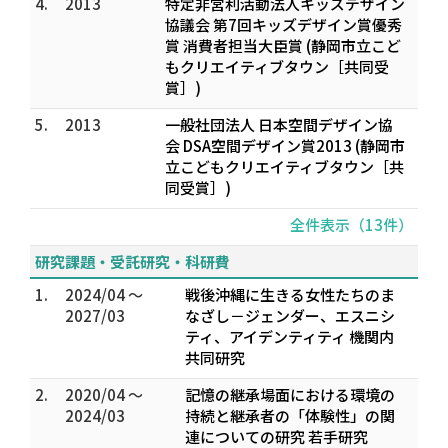
4.
2013
特定非営利活動法人キッズデザイン
協議会 第7回キッズデザイン賞優秀
賞 消費者担当大臣賞 (静岡市立こど
もクリエイティブタウン［共同受
賞］)
5.
2013
一般社団法人 日本空間デザイン協
会 DSA空間デザイン賞2013 (静岡市
立こどもクリエイティブタウン［共
同受賞］)
全件表示（13件）
研究課題・受託研究・科研費
1.
2024/04 ～
戦後沖縄に生きる女性たちのま
2027/03
なざし－ジェンダー、エスニシ
ティ、アイデンティティ 機関内
共同研究
2.
2020/04 ～
記憶の継承場面における環境の
2024/03
持続と継承者の「体験性」の関
連についての研究 若手研究