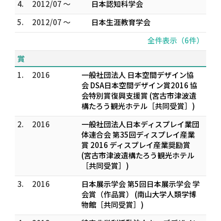
4.
2012/07 ～
日本認知科学会
5.
2012/07 ～
日本生涯教育学会
全件表示（6件）
賞
1.
2016
一般社団法人 日本空間デザイン協
会 DSA日本空間デザイン賞2016 協
会特別賞復興支援賞 (宮古市津波遺
構たろう観光ホテル［共同受賞］)
2.
2016
一般社団法人日本ディスプレイ業団
体連合会 第35回ディスプレイ産業
賞 2016 ディスプレイ産業奨励賞
(宮古市津波遺構たろう観光ホテル
［共同受賞］)
3.
2016
日本展示学会 第5回日本展示学会 学
会賞（作品賞） (南山大学人類学博
物館［共同受賞］)