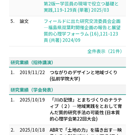
第2版ー学芸員の現場で役立つ基礎と
実践,119-129頁 (単著) 2025/03
5.
論文
フィールドに出た研究交流委員会企画
―福島県双葉町開催企画の報告と展望
質的心理学フォーラム (16),121-123
頁 (共著) 2024/09
全件表示（21件）
研究業績（招待講演）
1.
2019/11/22
つながりのデザインと地域づくり
(弘前学院大学)
研究業績（学会発表）
1.
2025/10/19
「川の記憶」とまちづくりのナラテ
ィブ（２）―地域実践をとおして育
んだ質的研究手法の可能性 (日本質
的心理学会第22回大会)
2.
2025/10/18
ABRで「土地の力」を描き出す―映