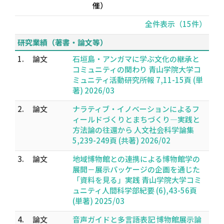
催）
全件表示（15件）
研究業績（著書・論文等）
1.
論文
石垣島・アンガマに学ぶ文化の継承と
コミュニティの関わり 青山学院大学コ
ミュニティ活動研究所報 7,11-15頁 (単
著) 2026/03
2.
論文
ナラティブ・イノベーションによるフ
ィールドづくりとまちづくり―実践と
方法論の往還から 人文社会科学論集
5,239-249頁 (共著) 2026/02
3.
論文
地域博物館との連携による博物館学の
展開－展示パッケージの企画を通じた
「資料を見る」実践 青山学院大学コミ
ュニティ人間科学部紀要 (6),43-56頁
(単著) 2025/03
4.
論文
音声ガイドと多言語表記 博物館展示論