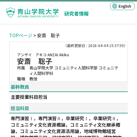
English
研究者情報
TOPページ
> 安斎 聡子
（最終更新日 : 2026-04-04 15:37:59）
アンザイ アキコ
ANZAI Akiko
安斎 聡子
所属
青山学院大学 コミュニティ人間科学部 コミュニテ
ィ人間科学科
職種
教授
基幹教員
主要授業科目担当
担当科目
専門演習Ⅰ，専門演習Ⅱ，卒業研究Ⅰ，卒業研究Ⅱ，
コミュニティ文化資源概論，コミュニティ文化継承概
論，コミュニティ文化資源活用論，地域博物館経営