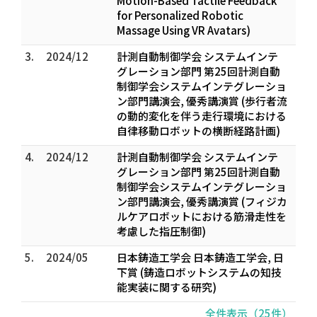
Motion-Based Tactile Feedback
for Personalized Robotic
Massage Using VR Avatars)
3.
2024/12
計測自動制御学会 システムインテ
グレーション部門 第25回計測自動
制御学会システムインテグレーショ
ン部門講演会, 優秀講演賞 (歩行者流
の動的変化を伴う走行環境における
自律移動ロボットの横断経路計画)
4.
2024/12
計測自動制御学会 システムインテ
グレーション部門 第25回計測自動
制御学会システムインテグレーショ
ン部門講演会, 優秀講演賞 (フィジカ
ルケアロボットにおける筋滑走性を
考慮した指圧制御)
5.
2024/05
日本鋳造工学会 日本鋳造工学会, 日
下賞 (鋳造ロボットシステムの知技
能実装に関する研究)
全件表示（25件）