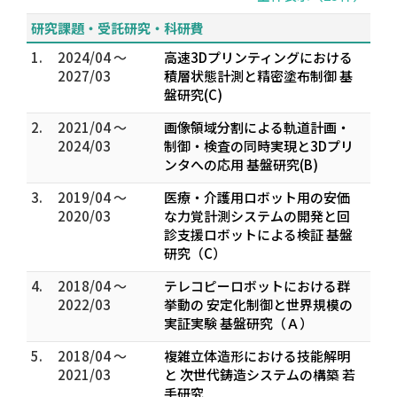
研究課題・受託研究・科研費
1.
2024/04 ～
高速3Dプリンティングにおける
2027/03
積層状態計測と精密塗布制御 基
盤研究(C)
2.
2021/04 ～
画像領域分割による軌道計画・
2024/03
制御・検査の同時実現と3Dプリ
ンタへの応用 基盤研究(B)
3.
2019/04 ～
医療・介護用ロボット用の安価
2020/03
な力覚計測システムの開発と回
診支援ロボットによる検証 基盤
研究（C）
4.
2018/04 ～
テレコピーロボットにおける群
2022/03
挙動の 安定化制御と世界規模の
実証実験 基盤研究（Ａ）
5.
2018/04 ～
複雑立体造形における技能解明
2021/03
と 次世代鋳造システムの構築 若
手研究