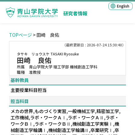
English
研究者情報
TOPページ
> 田崎 良佑
（最終更新日 : 2026-07-24 15:30:40）
タサキ リョウスケ
TASAKI Ryosuke
田崎 良佑
所属
青山学院大学 理工学部 機械創造工学科
職種
准教授
基幹教員
主要授業科目担当
担当科目
メカの世界,ものづくり実習,一般機械工学,精密加工学,
工作機械,ラボ・ワークＡⅠ,ラボ・ワークＡⅡ,ラボ・
ワークＢⅠ,ラボ・ワークＢⅡ,機械創造工学実験Ⅰ,機
械創造工学輪講Ⅰ,機械創造工学輪講Ⅱ,卒業研究Ⅰ,卒