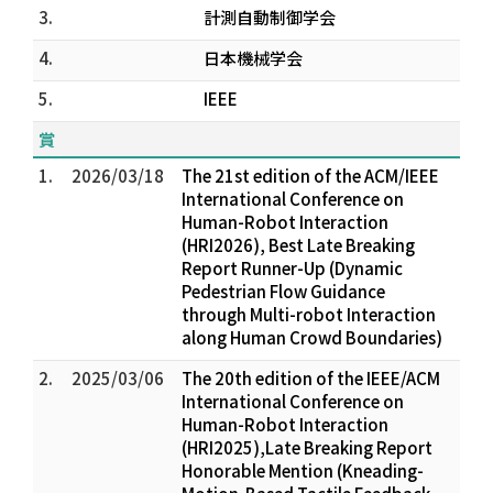
3.
計測自動制御学会
4.
日本機械学会
5.
IEEE
賞
1.
2026/03/18
The 21st edition of the ACM/IEEE
International Conference on
Human-Robot Interaction
(HRI2026), Best Late Breaking
Report Runner-Up (Dynamic
Pedestrian Flow Guidance
through Multi-robot Interaction
along Human Crowd Boundaries)
2.
2025/03/06
The 20th edition of the IEEE/ACM
International Conference on
Human-Robot Interaction
(HRI2025),Late Breaking Report
Honorable Mention (Kneading-