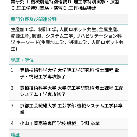
業研究Ⅱ,機械創造特別輪講Ｄ,理工学特別実験・演習
Ｃ,理工学特別実験・演習Ｄ,工作機械特論
専門分野及び関連分野
生産加工学、制御工学, 人間ロボット共生, 金属生産、
資源生産, 制御、システム工学, リハビリテーション科
学 キーワード(生産加工学，制御工学，人間ロボット共
生)
学歴・学位
1.
豊橋技術科学大学 大学院工学研究科 博士課程 電
子・情報工学専攻修了
2.
豊橋技術科学大学 大学院工学研究科 修士課程 生産
システム工学専攻修了
3.
京都工芸繊維大学 工芸学部 機械システム工学科卒
業
4.
小山工業高等専門学校 機械工学科 卒業
職歴