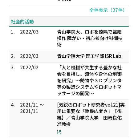
全件表示（27件）
社会的活動
1.
2022/03
青山学院大、ロボを遠隔で繊細
操作 障がい・初心者向け制御技
術
2.
2022/03
青山学院大学 理工学部 ISR Lab.
3.
2022/02
「人と機械が共生する豊かな社
会を目指し、液体や身体の制御
を研究」～鋳物や３Ｄプリンタ
等の製造システムやロボットマ
ッサージの開発～
4.
2021/11 ～
[気鋭のロボット研究者vol.21]実
2021/11
用に重要な「臨機応変さ」【後
編】／青山学院大学 田崎良佑
准教授