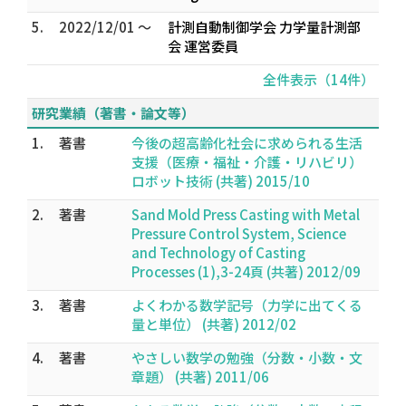
5.
2022/12/01 ～
計測自動制御学会 力学量計測部
会 運営委員
全件表示（14件）
研究業績（著書・論文等）
1.
著書
今後の超高齢化社会に求められる生活
支援（医療・福祉・介護・リハビリ）
ロボット技術 (共著) 2015/10
2.
著書
Sand Mold Press Casting with Metal
Pressure Control System, Science
and Technology of Casting
Processes (1),3-24頁 (共著) 2012/09
3.
著書
よくわかる数学記号（力学に出てくる
量と単位） (共著) 2012/02
4.
著書
やさしい数学の勉強（分数・小数・文
章題） (共著) 2011/06