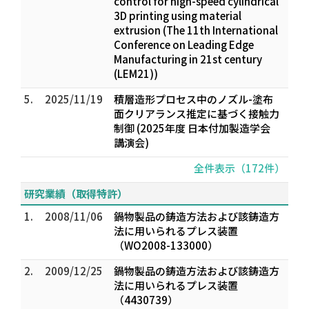
control for high-speed cylindrical
3D printing using material
extrusion (The 11th International
Conference on Leading Edge
Manufacturing in 21st century
(LEM21))
5.
2025/11/19
積層造形プロセス中のノズル-塗布
面クリアランス推定に基づく接触力
制御 (2025年度 日本付加製造学会
講演会)
全件表示（172件）
研究業績（取得特許）
1.
2008/11/06
鍋物製品の鋳造方法および該鋳造方
法に用いられるプレス装置
（WO2008-133000）
2.
2009/12/25
鍋物製品の鋳造方法および該鋳造方
法に用いられるプレス装置
（4430739）