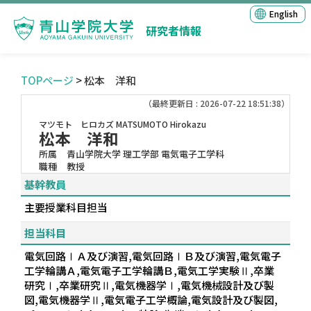
English
研究者情報
TOPページ
> 松本 洋和
（最終更新日 : 2026-07-22 18:51:38）
マツモト ヒロカズ
MATSUMOTO Hirokazu
松本 洋和
所属
青山学院大学 理工学部 電気電子工学科
職種
教授
基幹教員
主要授業科目担当
担当科目
電気回路ⅠＡ及び演習,電気回路ⅠＢ及び演習,電気電子
工学輪講Ａ,電気電子工学輪講Ｂ,電気工学実験Ⅱ,卒業
研究Ⅰ,卒業研究Ⅱ,電気機器学Ⅰ,電気機械設計及び製
図,電気機器学Ⅱ,電気電子工学概論,電気設計及び製図,