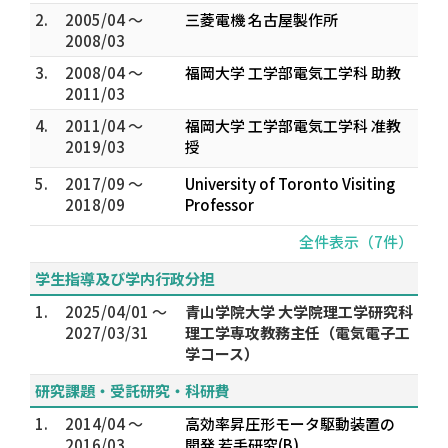
2.
2005/04 ～
三菱電機 名古屋製作所
2008/03
3.
2008/04 ～
福岡大学 工学部電気工学科 助教
2011/03
4.
2011/04 ～
福岡大学 工学部電気工学科 准教
2019/03
授
5.
2017/09 ～
University of Toronto Visiting
2018/09
Professor
全件表示（7件）
学生指導及び学内行政分担
1.
2025/04/01 ～
青山学院大学 大学院理工学研究科
2027/03/31
理工学専攻教務主任（電気電子工
学コース）
研究課題・受託研究・科研費
1.
2014/04 ～
高効率昇圧形モータ駆動装置の
2016/03
開発 若手研究(B)