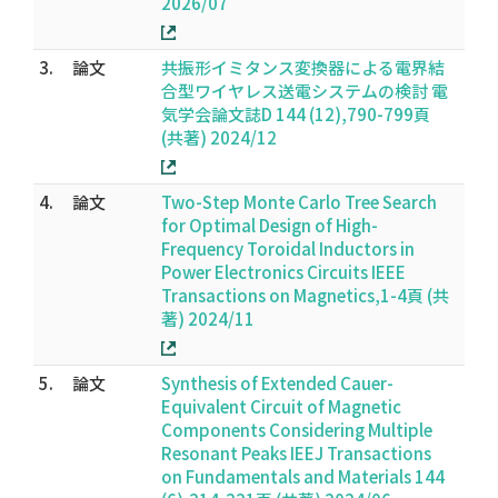
2026/07
3.
論文
共振形イミタンス変換器による電界結
合型ワイヤレス送電システムの検討 電
気学会論文誌D 144 (12),790-799頁
(共著) 2024/12
4.
論文
Two-Step Monte Carlo Tree Search
for Optimal Design of High-
Frequency Toroidal Inductors in
Power Electronics Circuits IEEE
Transactions on Magnetics,1-4頁 (共
著) 2024/11
5.
論文
Synthesis of Extended Cauer-
Equivalent Circuit of Magnetic
Components Considering Multiple
Resonant Peaks IEEJ Transactions
on Fundamentals and Materials 144