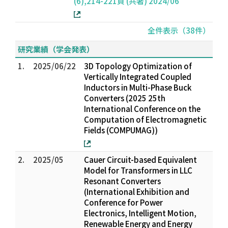
(6),214-221頁 (共著) 2024/06
全件表示（38件）
研究業績（学会発表）
1.
2025/06/22
3D Topology Optimization of
Vertically Integrated Coupled
Inductors in Multi-Phase Buck
Converters (2025 25th
International Conference on the
Computation of Electromagnetic
Fields (COMPUMAG))
2.
2025/05
Cauer Circuit-based Equivalent
Model for Transformers in LLC
Resonant Converters
(International Exhibition and
Conference for Power
Electronics, Intelligent Motion,
Renewable Energy and Energy