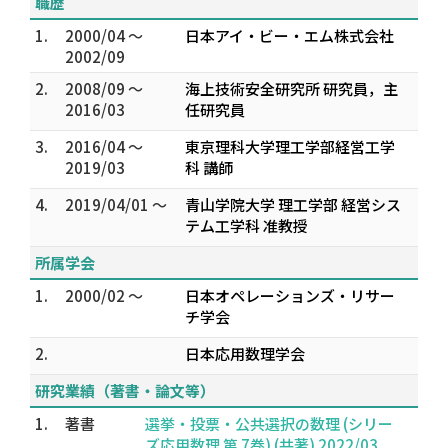
職歴
1.
2000/04 ～
日本アイ・ビー・エム株式会社
2002/09
2.
2008/09 ～
海上技術安全研究所 研究員，主
2016/03
任研究員
3.
2016/04 ～
東京理科大学理工学部経営工学
2019/03
科 講師
4.
2019/04/01 ～
青山学院大学 理工学部 経営シス
テム工学科 准教授
所属学会
1.
2000/02 ～
日本オペレーションズ・リサー
チ学会
2.
日本応用数理学会
研究業績（著書・論文等）
1.
著書
選挙・投票・公共選択の数理 (シリー
ズ応用数理 第 7巻) (共著) 2022/03