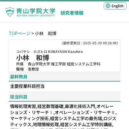
English
研究者情報
TOPページ
> 小林 和博
（最終更新日 : 2025-05-30 08:26:48）
コバヤシ カズヒロ
KOBAYASHI Kazuhiro
小林 和博
所属
青山学院大学 理工学部 経営システム工学科
職種
准教授
基幹教員
主要授業科目担当
担当科目
情報処理実習,経営数理基礎,最適化技術入門,オペレー
ションズ・リサーチⅠ,オペレーションズ・リサーチⅡ,
マーケティング技術,経営システム工学の最先端,ロジス
ティックス,地理情報処理,経営システム工学特別講座,