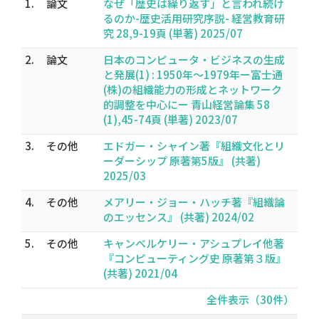
1.
論文
なぜ「歴史は繰り返す」と言われ続け
るのか-歴史活用研究序説- 経営教育研
究 28,9-19頁 (単著) 2025/07
2.
論文
日本のコンピュータ・ビジネスの生成
と発展(1) : 1950年～1979年ー富士通
(株)の組織能力の形成とネットワーク
的調整を中心にー 青山経営論集 58
(1),45-74頁 (単著) 2023/07
3.
その他
エドガー・シャイン著『組織文化とリ
ーダーシップ 原著第5版』 (共著)
2025/03
4.
その他
メアリー・ジョー・ハッチ著『組織論
のエッセンス』 (共著) 2024/02
5.
その他
キャンベルケリー・アシュプレイ他著
『コンピューティング史 原著第３版』
(共著) 2021/04
全件表示（30件）