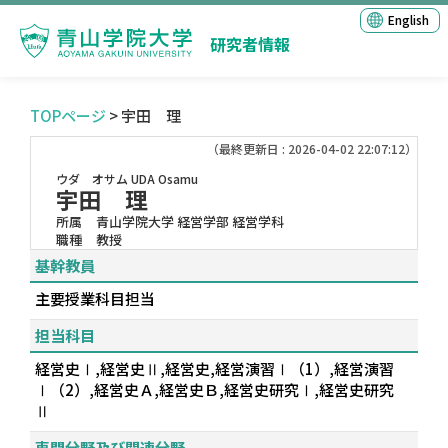
English
研究者情報
TOPページ
> 宇田 理
（最終更新日 : 2026-04-02 22:07:12）
ウダ オサム
UDA Osamu
宇田 理
所属
青山学院大学 経営学部 経営学科
職種
教授
基幹教員
主要授業科目担当
担当科目
経営史Ⅰ,経営史Ⅱ,経営史,経営演習Ⅰ（1）,経営演習
Ⅰ（2）,経営史Ａ,経営史Ｂ,経営史研究Ⅰ,経営史研究
Ⅱ
専門分野及び関連分野