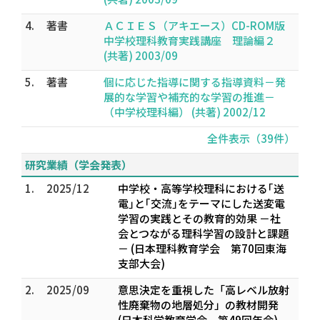
4.
著書
ＡＣＩＥＳ（アキエース）CD-ROM版
中学校理科教育実践講座 理論編２
(共著) 2003/09
5.
著書
個に応じた指導に関する指導資料－発
展的な学習や補充的な学習の推進－
（中学校理科編） (共著) 2002/12
全件表示（39件）
研究業績（学会発表）
1.
2025/12
中学校・高等学校理科における｢送
電｣と｢交流｣をテーマにした送変電
学習の実践とその教育的効果 －社
会とつながる理科学習の設計と課題
－ (日本理科教育学会 第70回東海
支部大会)
2.
2025/09
意思決定を重視した「高レベル放射
性廃棄物の地層処分」の教材開発
(日本科学教育学会 第49回年会)