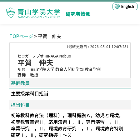
English
研究者情報
TOPページ
> 平賀 伸夫
（最終更新日 : 2026-05-01 12:07:25）
ヒラガ ノブオ
HIRAGA Nobuo
平賀 伸夫
所属
青山学院大学 教育人間科学部 教育学科
職種
教授
基幹教員
主要授業科目担当
担当科目
初等教科教育法（理科），理科概説Ａ，幼児と環境，
初等教育実習Ⅱ，応用演習Ⅰ，Ⅱ，専門演習Ⅰ，Ⅱ，
卒業研究Ⅰ，Ⅱ，環境教育研究Ⅰ，Ⅱ，環境教育特別
研究Ⅰ，Ⅱ，研究指導Ⅰ～Ⅹ