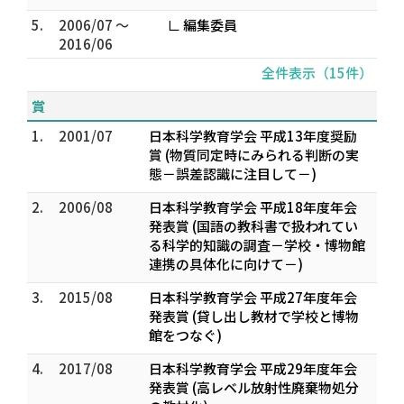
5.
2006/07 ～
∟ 編集委員
2016/06
全件表示（15件）
賞
1.
2001/07
日本科学教育学会 平成13年度奨励
賞 (物質同定時にみられる判断の実
態－誤差認識に注目して－)
2.
2006/08
日本科学教育学会 平成18年度年会
発表賞 (国語の教科書で扱われてい
る科学的知識の調査－学校・博物館
連携の具体化に向けて－)
3.
2015/08
日本科学教育学会 平成27年度年会
発表賞 (貸し出し教材で学校と博物
館をつなぐ)
4.
2017/08
日本科学教育学会 平成29年度年会
発表賞 (高レベル放射性廃棄物処分