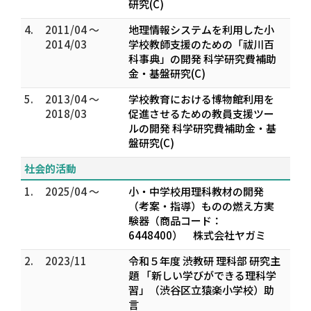
研究(C)
4.
2011/04 ～
地理情報システムを利用した小
2014/03
学校教師支援のための「祓川百
科事典」の開発 科学研究費補助
金・基盤研究(C)
5.
2013/04 ～
学校教育における博物館利用を
2018/03
促進させるための教員支援ツー
ルの開発 科学研究費補助金・基
盤研究(C)
社会的活動
1.
2025/04 ～
小・中学校用理科教材の開発
（考案・指導）ものの燃え方実
験器（商品コード：
6448400） 株式会社ヤガミ
2.
2023/11
令和５年度 渋教研 理科部 研究主
題 「新しい学びができる理科学
習」（渋谷区立猿楽小学校）助
言