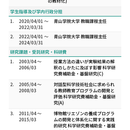
の教材化)
学生指導及び学内行政分担
1.
2020/04/01 ～
青山学院大学 教職課程主任
2022/03/31
2.
2022/04/01 ～
青山学院大学 教職課程主任
2024/03/31
研究課題・受託研究・科研費
1.
2003/04 ～
授業方法の違いが実験結果の解
2006/03
釈のしかたに及ぼす影響 科学研
究費補助金・基盤研究(C)
2.
2005/04 ～
対話型科学技術社会に求められ
2008/03
る教師教育プログラムの開発と
評価 科学研究費補助金・基盤研
究(A)
3.
2011/04 ～
博物館リエゾンの養成プログラ
2015/03
ムの開発と体系化に関する実践
的研究 科学研究費補助金・基盤