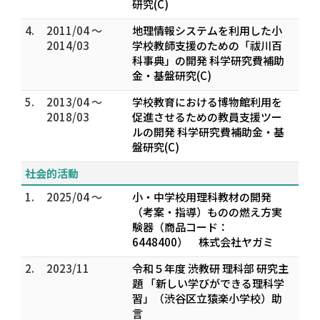
研究(C)
4.
2011/04 ～
地理情報システムを利用した小
2014/03
学校教師支援のための「祓川百
科事典」の開発 科学研究費補助
金・基盤研究(C)
5.
2013/04 ～
学校教育における博物館利用を
2018/03
促進させるための教員支援ツー
ルの開発 科学研究費補助金・基
盤研究(C)
社会的活動
1.
2025/04 ～
小・中学校用理科教材の開発
（考案・指導）ものの燃え方実
験器（商品コード：
6448400） 株式会社ヤガミ
2.
2023/11
令和５年度 渋教研 理科部 研究主
題 「新しい学びができる理科学
習」（渋谷区立猿楽小学校）助
言