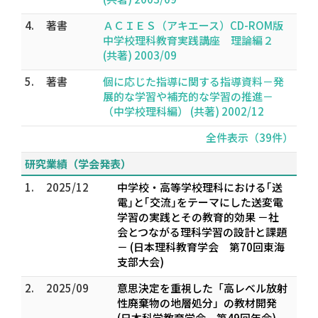
4.
著書
ＡＣＩＥＳ（アキエース）CD-ROM版
中学校理科教育実践講座 理論編２
(共著) 2003/09
5.
著書
個に応じた指導に関する指導資料－発
展的な学習や補充的な学習の推進－
（中学校理科編） (共著) 2002/12
全件表示（39件）
研究業績（学会発表）
1.
2025/12
中学校・高等学校理科における｢送
電｣と｢交流｣をテーマにした送変電
学習の実践とその教育的効果 －社
会とつながる理科学習の設計と課題
－ (日本理科教育学会 第70回東海
支部大会)
2.
2025/09
意思決定を重視した「高レベル放射
性廃棄物の地層処分」の教材開発
(日本科学教育学会 第49回年会)