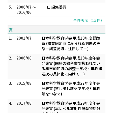
5.
2006/07 ～
∟ 編集委員
2016/06
全件表示（15件）
賞
1.
2001/07
日本科学教育学会 平成13年度奨励
賞 (物質同定時にみられる判断の実
態－誤差認識に注目して－)
2.
2006/08
日本科学教育学会 平成18年度年会
発表賞 (国語の教科書で扱われてい
る科学的知識の調査－学校・博物館
連携の具体化に向けて－)
3.
2015/08
日本科学教育学会 平成27年度年会
発表賞 (貸し出し教材で学校と博物
館をつなぐ)
4.
2017/08
日本科学教育学会 平成29年度年会
発表賞 (高レベル放射性廃棄物処分