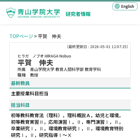
English
研究者情報
TOPページ
> 平賀 伸夫
（最終更新日 : 2026-05-01 12:07:25）
ヒラガ ノブオ
HIRAGA Nobuo
平賀 伸夫
所属
青山学院大学 教育人間科学部 教育学科
職種
教授
基幹教員
主要授業科目担当
担当科目
初等教科教育法（理科），理科概説Ａ，幼児と環境，
初等教育実習Ⅱ，応用演習Ⅰ，Ⅱ，専門演習Ⅰ，Ⅱ，
卒業研究Ⅰ，Ⅱ，環境教育研究Ⅰ，Ⅱ，環境教育特別
研究Ⅰ，Ⅱ，研究指導Ⅰ～Ⅹ