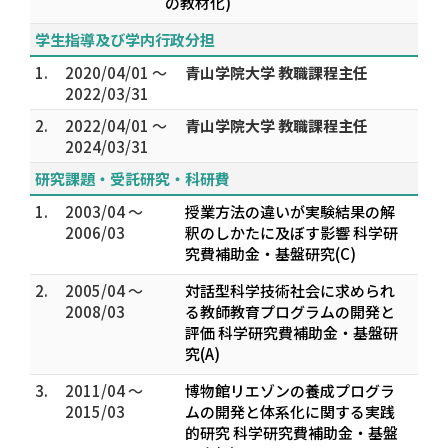
の教材化)
学生指導及び学内行政分担
1.
2020/04/01 ～
青山学院大学 教職課程主任
2022/03/31
2.
2022/04/01 ～
青山学院大学 教職課程主任
2024/03/31
研究課題・受託研究・科研費
1.
2003/04 ～
授業方法の違いが実験結果の解
2006/03
釈のしかたに及ぼす影響 科学研
究費補助金・基盤研究(C)
2.
2005/04 ～
対話型科学技術社会に求められ
2008/03
る教師教育プログラムの開発と
評価 科学研究費補助金・基盤研
究(A)
3.
2011/04 ～
博物館リエゾンの養成プログラ
2015/03
ムの開発と体系化に関する実践
的研究 科学研究費補助金・基盤