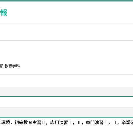
報
部 教育学科
と環境，初等教育実習Ⅱ，応用演習Ⅰ，Ⅱ，専門演習Ⅰ，Ⅱ，卒業