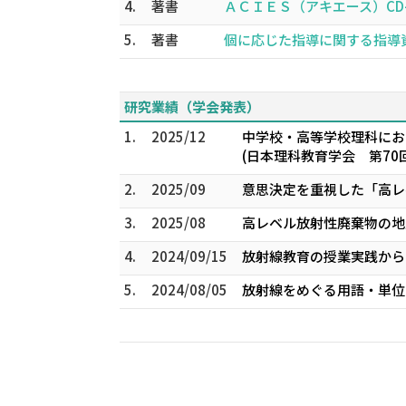
4.
著書
ＡＣＩＥＳ（アキエース）CD-R
5.
著書
個に応じた指導に関する指導資料
研究業績（学会発表）
1.
2025/12
中学校・高等学校理科にお
(日本理科教育学会 第70
2.
2025/09
意思決定を重視した「高レ
3.
2025/08
高レベル放射性廃棄物の地層
4.
2024/09/15
放射線教育の授業実践からの
5.
2024/08/05
放射線をめぐる用語・単位