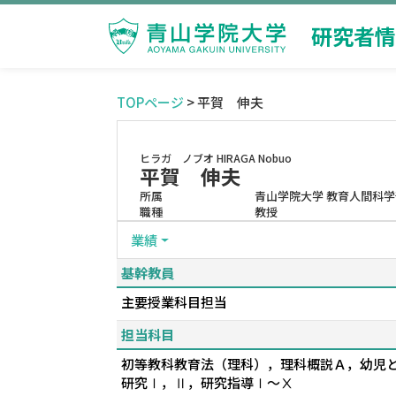
研究者情
TOPページ
> 平賀 伸夫
ヒラガ ノブオ
HIRAGA Nobuo
平賀 伸夫
所属
青山学院大学 教育人間科学
職種
教授
業績
基幹教員
主要授業科目担当
担当科目
初等教科教育法（理科），理科概説Ａ，幼児
研究Ⅰ，Ⅱ，研究指導Ⅰ～Ⅹ