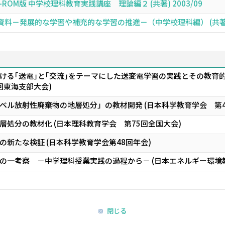
OM版 中学校理科教育実践講座 理論編２ (共著) 2003/09
－発展的な学習や補充的な学習の推進－（中学校理科編） (共著) 2
ける｢送電｣と｢交流｣をテーマにした送変電学習の実践とその教育
回東海支部大会)
ベル放射性廃棄物の地層処分」の教材開発 (日本科学教育学会 第4
処分の教材化 (日本理科教育学会 第75回全国大会)
新たな検証 (日本科学教育学会第48回年会)
の一考察 －中学理科授業実践の過程から－ (日本エネルギー環境教
閉じる