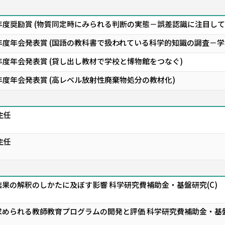
年度奨励賞 (物質同定時にみられる判断の実態－誤差認識に注目して
8年度年会発表賞 (国語の教科書で扱われている科学的知識の調査－
年度年会発表賞 (貸し出し教材で学校と博物館をつなぐ)
年度年会発表賞 (高レベル放射性廃棄物処分の教材化)
主任
主任
果の解釈のしかたに及ぼす影響 科学研究費補助金・基盤研究(C)
められる教師教育プログラムの開発と評価 科学研究費補助金・基盤