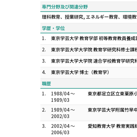
専門分野及び関連分野
理科教育、授業研究, エネルギー教育、環境教育
学歴・学位
1.
東京学芸大学 教育学部 初等教育教員養成
2.
東京学芸大学大学院 教育学研究科修士課程
3.
東京学芸大学大学院 連合学校教育学研究
4.
東京学芸大学 博士（教育学）
職歴
1.
1988/04 ～
東京都足立区立東栗原小
1989/03
2.
1989/04 ～
東京学芸大学附属竹早中
2002/03
3.
2002/04 ～
愛知教育大学 教育実践
2006/03