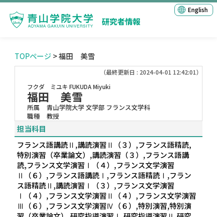
English
研究者情報
TOPページ
> 福田 美雪
（最終更新日 : 2024-04-01 12:42:01）
フクダ ミユキ
FUKUDA Miyuki
福田 美雪
所属
青山学院大学 文学部 フランス文学科
職種
教授
担当科目
フランス語講読Ⅱ,講読演習Ⅱ（３）,フランス語精読,
特別演習（卒業論文）,講読演習（３）,フランス語講
読,フランス文学演習Ⅰ（４）,フランス文学演習
Ⅱ（６）,フランス語講読Ⅰ,フランス語精読Ⅰ,フラン
ス語精読Ⅱ,講読演習Ⅰ（３）,フランス文学演習
Ⅰ（４）,フランス文学演習Ⅱ（４）,フランス文学演習
Ⅲ（６）,フランス文学演習Ⅳ（６）,特別演習,特別演
習（卒業論文）,研究指導演習Ⅰ,研究指導演習Ⅱ,研究