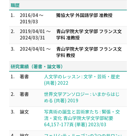
職歴
1.
2016/04 ～
獨協大学 外国語学部 准教授
2019/03
2.
2019/04/01 ～
青山学院大学 文学部 フランス文
2024/03/31
学科 准教授
3.
2024/04/01 ～
青山学院大学 文学部 フランス文
学科 教授
研究業績（著書・論文等）
1.
著書
人文学のレッスン : 文学・芸術・歴史
(共著) 2022
2.
著書
世界文学アンソロジー : いまからはじ
める (共著) 2019
3.
論文
写真術の誕生と芸術家たち : 緊張・交
流・変化 青山学院大学文学部紀要
64,157-177頁 (単著) 2023/03
4.
論文
フェリシテ・ルーゴンの2つのサロン :