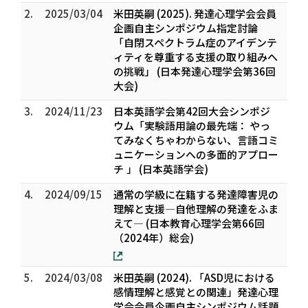
2.
2025/03/04
米田英嗣 (2025). 発達心理学会会員
企画自主シンポジウム指定討論
「自閉スペクトラム症のアイデンテ
ィティを尊重する支援の取り組みへ
の挑戦」 (日本発達心理学会第36回
大会)
3.
2024/11/23
日本英語学会第42回大会シンポジ
ウム「実験語用論の最先端： やっ
てみなくちゃわからない、言語コミ
ュニケーションへの多面的アプロー
チ 」 (日本英語学会)
4.
2024/09/15
通常の学級に在籍する発達障害児の
理解と支援―自他理解の発達をふま
えて― (日本教育心理学会第66回
（2024年）総会)
5.
2024/03/08
米田英嗣 (2024). 「ASD児における
感情理解と感覚との関連」発達心理
学会会員企画自主シンポジウム話題