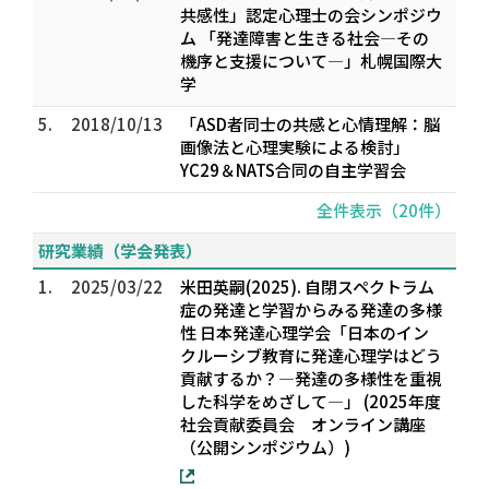
共感性」認定心理士の会シンポジウ
ム 「発達障害と生きる社会―その
機序と支援について―」札幌国際大
学
5.
2018/10/13
「ASD者同⼠の共感と⼼情理解：脳
画像法と⼼理実験による検討」
YC29＆NATS合同の自主学習会
全件表示（20件）
研究業績（学会発表）
1.
2025/03/22
米田英嗣(2025). 自閉スペクトラム
症の発達と学習からみる発達の多様
性 日本発達心理学会「日本のイン
クルーシブ教育に発達心理学はどう
貢献するか？―発達の多様性を重視
した科学をめざして―」 (2025年度
社会貢献委員会 オンライン講座
（公開シンポジウム）)