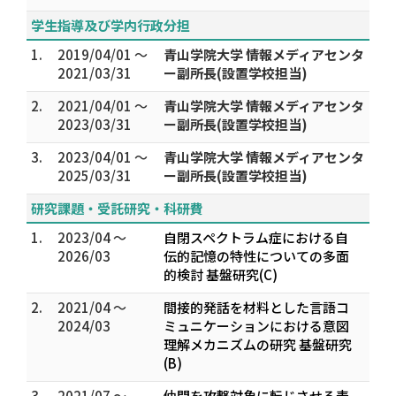
学生指導及び学内行政分担
1.
2019/04/01 ～
青山学院大学 情報メディアセンタ
2021/03/31
ー副所長(設置学校担当)
2.
2021/04/01 ～
青山学院大学 情報メディアセンタ
2023/03/31
ー副所長(設置学校担当)
3.
2023/04/01 ～
青山学院大学 情報メディアセンタ
2025/03/31
ー副所長(設置学校担当)
研究課題・受託研究・科研費
1.
2023/04 ～
自閉スペクトラム症における自
2026/03
伝的記憶の特性についての多面
的検討 基盤研究(C)
2.
2021/04 ～
間接的発話を材料とした言語コ
2024/03
ミュニケーションにおける意図
理解メカニズムの研究 基盤研究
(B)
3.
2021/07 ～
仲間を攻撃対象に転じさせる表