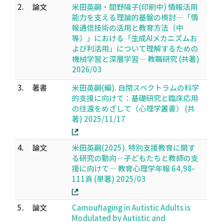
2.
論文
米田英嗣・間野陽子(印刷中) 情報活用
能力を支える理論的基盤の検討―「情
報通信技術の活用と教育方法（中
等）」における「生成AIメカニズムお
よび利活用」について理解するための
機械学習と深層学習― 教職研究 (共著)
2026/03
3.
著書
米田英嗣(編). 自閉スペクトラムの科学
的支援に向けて：基礎研究と臨床応用
の往還をめざして（心理学叢書） (共
著) 2025/11/17
4.
論文
米田英嗣(2025). 特別支援教育に関す
る研究の動向―子どもたちと教師の支
援に向けて― 教育心理学年報 64,98-
111頁 (単著) 2025/03
5.
論文
Camouflaging in Autistic Adults is
Modulated by Autistic and