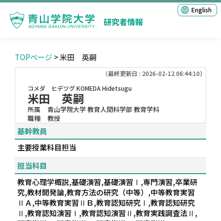
English
研究者情報
TOPページ
> 米田 英嗣
（最終更新日 : 2026-02-12 06:44:10）
コメダ ヒデツグ
KOMEDA Hidetsugu
米田 英嗣
所属
青山学院大学 教育人間科学部 教育学科
職種
教授
基幹教員
主要授業科目担当
担当科目
教育心理学概説,基礎演習,基礎演習Ⅰ,専門演習,卒業研
究,教材開発論,教育方法の研究（中等）,中等教育実習
ⅡＡ,中等教育実習ⅡＢ,教育認知研究Ⅰ,教育認知研究
Ⅱ,教育認知演習Ⅰ,教育認知演習Ⅱ,教育実践調査法Ⅱ,