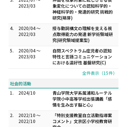
2023/03
象変化についての認知科学的・
神経科学的・発達的研究 挑戦的
研究(萌芽)
4.
2020/04 ～
授与動詞構文の理解を支える視
2022/03
点取得能力の発達 新学術領域研
究(研究領域提案型)
5.
2020/04 ～
自閉スペクトラム症児者の認知
2023/03
特性と言語コミュニケーション
における選好性 基盤研究(C)
全件表示（15件）
社会的活動
1.
2024/10
青山学院大学系属浦和ルーテル
学院小中高等学校出張講義「感
情を生み出す脳と心」
2.
2022/10 ～
「特別支援教室自立活動指導案
2022/10
コメント」文京区小学校教育研