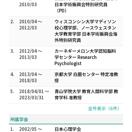
2010/03
日本学術振興会特別研究員
（PD）
2.
2010/04 ～
ウィスコンシン大学マディソン
2012/03
校心理学部、ノースウェスタン
大学教育学部 日本学術振興会海
外特別研究員
3.
2012/04 ～
カーネギーメロン大学認知脳科
2013/03
学センター Research
Psychologist
4.
2013/04 ～
京都大学 白眉センター 特定准教
2018/03
授
5.
2018/04/01 ～
青山学院大学 教育人間科学部 教
2023/03/31
育学科 准教授
全件表示（6件）
所属学会
1.
2002/05 ～
日本心理学会