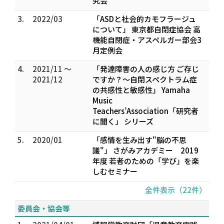
究会
3.
2022/03
「ASDと社会的カモフラージュ
について」 東京都自閉症協会 高
機能自閉症・アスペルガー部会3
月定例会
4.
2021/11 ～
「発達障害の人の感じ方 ご存じ
2021/12
ですか？～自閉スペクトラム症
の共感性と敏感性」 Yamaha
Music
Teachers’Association「研究者
に聞く」 シリーズ
5.
2020/01
「感情を生み出す"脳の不思
議"」 さがみアカデミー 2019
年度 若者のための「学び」を楽
しむセミナー
全件表示（22件）
委員会・協会等