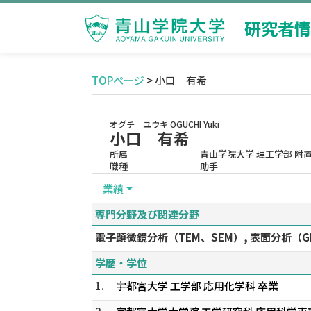
研究者情
TOPページ
> 小口 有希
オグチ ユウキ
OGUCHI Yuki
小口 有希
所属
青山学院大学 理工学部 附
職種
助手
業績
専門分野及び関連分野
電子顕微鏡分析（TEM、SEM）, 表面分析（GI-
学歴・学位
1.
宇都宮大学 工学部 応用化学科 卒業