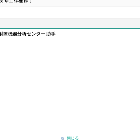
 修士課程 修了
 附置機器分析センター 助手
閉じる