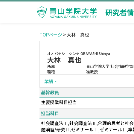
研究者情
TOPページ
> 大林 真也
オオバヤシ シンヤ
OBAYASHI Shinya
大林 真也
所属
青山学院大学 社会情報学部
職種
准教授
業績
基幹教員
主要授業科目担当
担当科目
社会調査法Ⅰ,社会調査法Ⅱ,合理的思考と社会
題演習/研究Ⅱ,ゼミナールⅠ,ゼミナールⅡ,