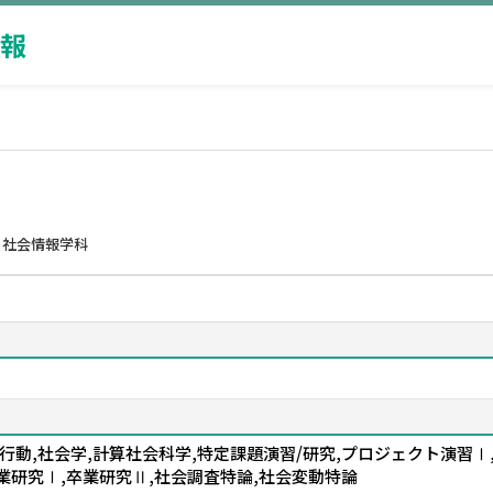
報
 社会情報学科
行動,社会学,計算社会科学,特定課題演習/研究,プロジェクト演習Ⅰ
卒業研究Ⅰ,卒業研究Ⅱ,社会調査特論,社会変動特論