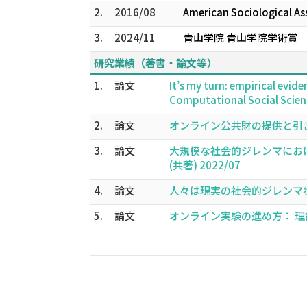
2.
2016/08
American Sociological As
3.
2024/11
青山学院 青山学院学術賞
研究業績（著書・論文等）
1.
論文
It’s my turn: empirical evid
Computational Social Scie
2.
論文
オンライン公共財の提供と引き出しの
3.
論文
大規模な社会的ジレンマにおける協力
(共著) 2022/07
4.
論文
人々は現実の社会的ジレンマ状況をど
5.
論文
オンライン実験の進め方： 理論と方法 