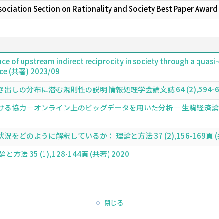
sociation Section on Rationality and Society Best Paper Award
ence of upstream indirect reciprocity in society through a qua
nce (共著) 2023/09
分布に潜む規則性の説明 情報処理学会論文誌 64 (2),594-602頁 
―オンライン上のビッグデータを用いた分析― 生駒経済論叢 = Ikoma Jou
のように解釈しているか： 理論と方法 37 (2),156-169頁 (共
35 (1),128-144頁 (共著) 2020
閉じる