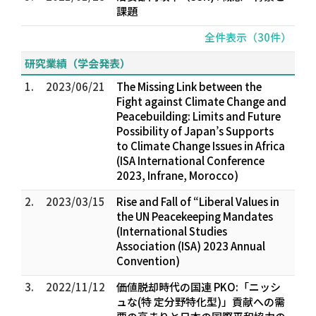
課題
全件表示（30件）
研究業績（学会発表）
1.
2023/06/21
The Missing Link between the
Fight against Climate Change and
Peacebuilding: Limits and Future
Possibility of Japan’s Supports
to Climate Change Issues in Africa
(ISA International Conference
2023, Infrane, Morocco)
2.
2023/03/15
Rise and Fall of “Liberal Values in
the UN Peacekeeping Mandates
(International Studies
Association (ISA) 2023 Annual
Convention)
3.
2022/11/12
価値脱却時代の国連 PKO:「ニッシ
ュな(特 定分野特化型)」貢献への需