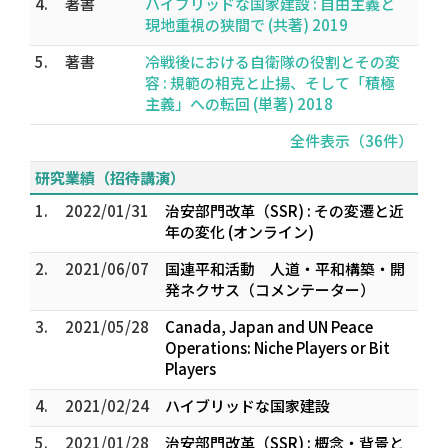
4.
著書
ハイブリッドな国家建設 : 自由主義と
現地重視の狭間で (共著) 2019
5.
著書
冷戦後における自衛隊の役割とその変
容 : 規範の相克と止揚、そして「積極
主義」への転回 (単著) 2018
全件表示（36件）
研究業績（招待講演）
1.
2022/01/31
治安部門改革（SSR) : その変遷と近
年の変化 (オンライン)
2.
2021/06/07
国連平和活動 人道・平和構築・開
発ネクサス（コメンテーター）
3.
2021/05/28
Canada, Japan and UN Peace
Operations: Niche Players or Bit
Players
4.
2021/02/24
ハイブリッドな国家建設
5.
2021/01/28
治安部門改革（SSR) : 概念・背景と