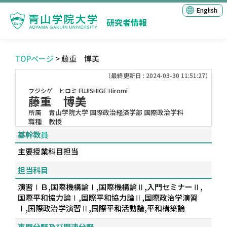
English
研究者情報
TOPページ
> 藤重 博美
（最終更新日 : 2024-03-30 11:51:27）
フジシゲ ヒロミ
FUJISHIGE Hiromi
藤重 博美
所属
青山学院大学 国際政治経済学部 国際政治学科
職種
教授
基幹教員
主要授業科目担当
担当科目
演習ⅠＢ,国際機構論Ⅰ,国際機構論Ⅱ,入門セミナーⅡ,
国際平和協力論Ⅰ,国際平和協力論Ⅱ,国際政治学演習
Ⅰ,国際政治学演習Ⅱ,国際平和活動論,平和構築論
専門分野及び関連分野