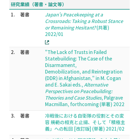
研究業績（著書・論文等）
1.
著書
Japan's Peacekeeping at a
Crossroads: Taking a Robust Stance
or Remaining Hesitant?
(共著)
2022/01
2.
著書
"The Lack of Trusts in Failed
Statebuilding: The Case of the
Disarmament,
Demobilization, and Reintegration
(DDR) in Afghanistan," in M. Cogan
and E. Sakai eds.,
Alternative
Perspectives on Peacebuilding:
Theories and Case Studies
, Palgrave
Macmillan, forthcoming (単著) 2022
3.
著書
冷戦後における自衛隊の役割とその変
容 ――規範の相克と止揚、そして「積極主
義」への転回 [改訂版] (単著) 2021/02