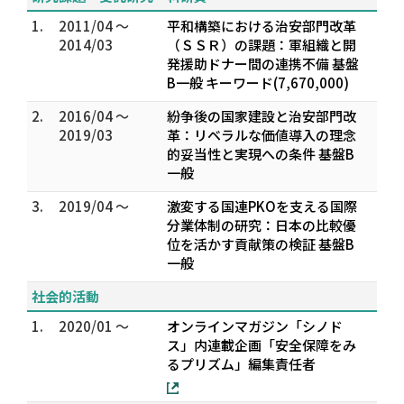
1.
2011/04 ～
平和構築における治安部門改革
2014/03
（ＳＳＲ）の課題：軍組織と開
発援助ドナー間の連携不備 基盤
B一般 キーワード(7,670,000)
2.
2016/04 ～
紛争後の国家建設と治安部門改
2019/03
革：リベラルな価値導入の理念
的妥当性と実現への条件 基盤B
一般
3.
2019/04 ～
激変する国連PKOを支える国際
分業体制の研究：日本の比較優
位を活かす貢献策の検証 基盤B
一般
社会的活動
1.
2020/01 ～
オンラインマガジン「シノド
ス」内連載企画「安全保障をみ
るプリズム」編集責任者