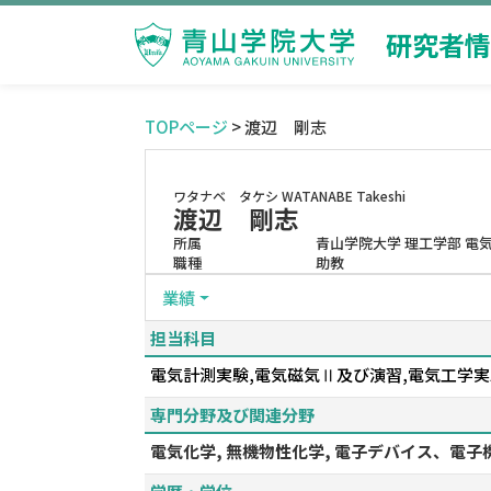
研究者情
TOPページ
> 渡辺 剛志
ワタナベ タケシ
WATANABE Takeshi
渡辺 剛志
所属
青山学院大学 理工学部 電
職種
助教
業績
担当科目
電気計測実験,電気磁気Ⅱ及び演習,電気工学実
専門分野及び関連分野
電気化学, 無機物性化学, 電子デバイス、電