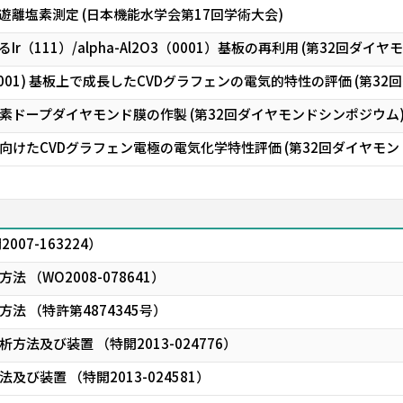
遊離塩素測定 (日本機能水学会第17回学術大会)
r（111）/alpha-Al2O3（0001）基板の再利用 (第32回ダイ
l2O3(0001) 基板上で成長したCVDグラフェンの電気的特性の評価 (第
素ドープダイヤモンド膜の作製 (第32回ダイヤモンドシンポジウム
けたCVDグラフェン電極の電気化学特性評価 (第32回ダイヤモン
07-163224）
 （WO2008-078641）
法 （特許第4874345号）
法及び装置 （特開2013-024776）
び装置 （特開2013-024581）