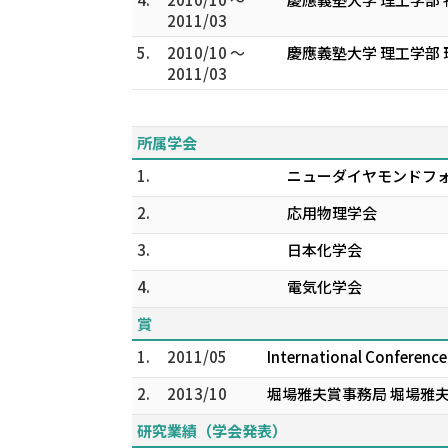
2011/03
5.
2010/10 ～
慶應義塾大学 理工学部
2011/03
所属学会
1.
ニューダイヤモンドフ
2.
応用物理学会
3.
日本化学会
4.
電気化学会
賞
1.
2011/05
International Conferenc
2.
2013/10
堀場雅夫賞事務局 堀場雅
研究業績（学会発表）