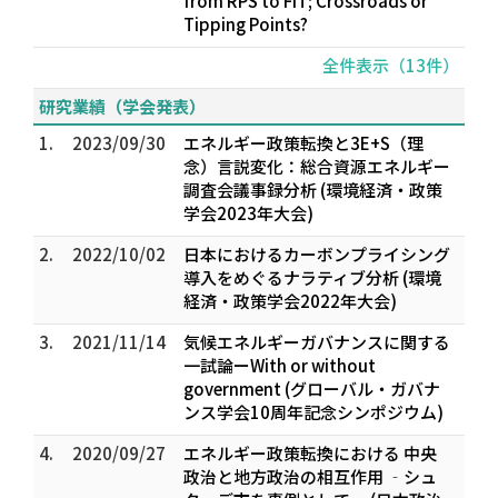
from RPS to FIT; Crossroads or
Tipping Points?
全件表示（13件）
研究業績（学会発表）
1.
2023/09/30
エネルギー政策転換と3E+S（理
念）言説変化：総合資源エネルギー
調査会議事録分析 (環境経済・政策
学会2023年大会)
2.
2022/10/02
日本におけるカーボンプライシング
導入をめぐるナラティブ分析 (環境
経済・政策学会2022年大会)
3.
2021/11/14
気候エネルギーガバナンスに関する
一試論ーWith or without
government (グローバル・ガバナ
ンス学会10周年記念シンポジウム)
4.
2020/09/27
エネルギー政策転換における 中央
政治と地方政治の相互作用 ‐シュ