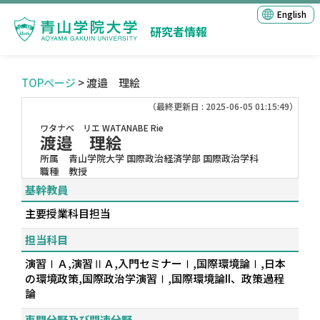
English
研究者情報
TOPページ
> 渡邉 理絵
（最終更新日 : 2025-06-05 01:15:49）
ワタナベ リエ
WATANABE Rie
渡邉 理絵
所属
青山学院大学 国際政治経済学部 国際政治学科
職種
教授
基幹教員
主要授業科目担当
担当科目
演習ⅠＡ,演習ⅡＡ,入門セミナーⅠ,国際環境論Ⅰ,日本
の環境政策,国際政治学演習Ⅰ,国際環境論II、政策過程
論
専門分野及び関連分野