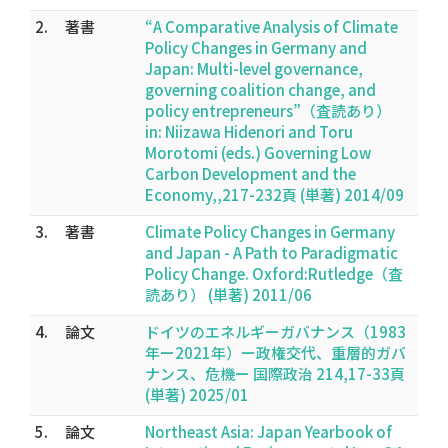
2.
著書
“A Comparative Analysis of Climate
Policy Changes in Germany and
Japan: Multi-level governance,
governing coalition change, and
policy entrepreneurs”（査読あり）
in: Niizawa Hidenori and Toru
Morotomi (eds.) Governing Low
Carbon Development and the
Economy,,217-232頁 (単著) 2014/09
3.
著書
Climate Policy Changes in Germany
and Japan - A Path to Paradigmatic
Policy Change. Oxford:Rutledge（査
読あり） (単著) 2011/06
4.
論文
ドイツのエネルギーガバナンス（1983
年ー2021年）ー政権交代、重層的ガバ
ナンス、危機ー 国際政治 214,17-33頁
(単著) 2025/01
5.
論文
Northeast Asia: Japan Yearbook of