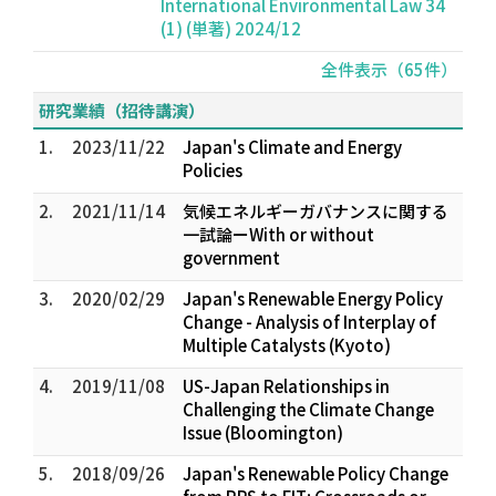
International Environmental Law 34
(1) (単著) 2024/12
全件表示（65件）
研究業績（招待講演）
1.
2023/11/22
Japan's Climate and Energy
Policies
2.
2021/11/14
気候エネルギーガバナンスに関する
一試論ーWith or without
government
3.
2020/02/29
Japan's Renewable Energy Policy
Change - Analysis of Interplay of
Multiple Catalysts (Kyoto)
4.
2019/11/08
US-Japan Relationships in
Challenging the Climate Change
Issue (Bloomington)
5.
2018/09/26
Japan's Renewable Policy Change