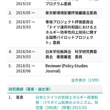
2019/10
プログラム委員
2.
2019/05 ～
東京都環境影響評価審議会委員
3.
2018/07 ～
事後プロジェクト評価委員会
2019/03
「ドイツ連邦共和国におけるエ
ネルギー効率性向上技術に関す
る国際パイロットプロジェク
ト」委員
4.
2018/04 ～
日本学術振興会 科学研究費委
2019/03
員会 書面審査 委員
5.
2018/01 ～
Reviewer (Policy Studies
2018/06
Journal)
全件表示（19件）
研究業績（著書・論文等）
1.
著書
日本とドイツの気候エネルギー政策転
換：パラダイム転換のメカニズム、有
信堂（386頁） (単著) 2015/02