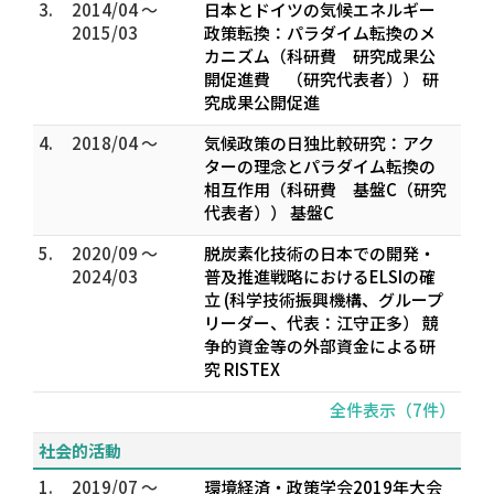
3.
2014/04 ～
日本とドイツの気候エネルギー
2015/03
政策転換：パラダイム転換のメ
カニズム（科研費 研究成果公
開促進費 （研究代表者）） 研
究成果公開促進
4.
2018/04 ～
気候政策の日独比較研究：アク
ターの理念とパラダイム転換の
相互作用（科研費 基盤C（研究
代表者）） 基盤C
5.
2020/09 ～
脱炭素化技術の日本での開発・
2024/03
普及推進戦略におけるELSIの確
立 (科学技術振興機構、グループ
リーダー、代表：江守正多） 競
争的資金等の外部資金による研
究 RISTEX
全件表示（7件）
社会的活動
1.
2019/07 ～
環境経済・政策学会2019年大会